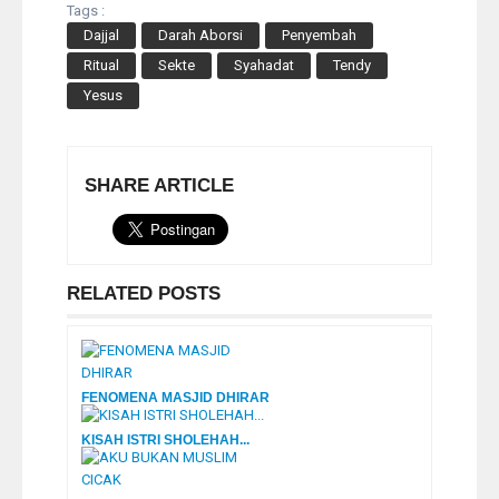
Tags :
Dajjal
Darah Aborsi
Penyembah
Ritual
Sekte
Syahadat
Tendy
Yesus
SHARE ARTICLE
RELATED POSTS
FENOMENA MASJID DHIRAR
KISAH ISTRI SHOLEHAH...