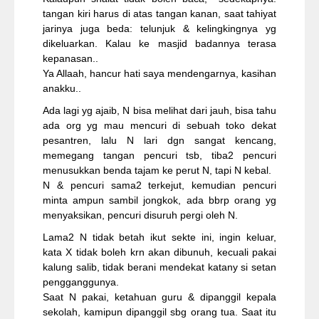
tangan kiri harus di atas tangan kanan, saat tahiyat
jarinya juga beda: telunjuk & kelingkingnya yg
dikeluarkan. Kalau ke masjid badannya terasa
kepanasan..
Ya Allaah, hancur hati saya mendengarnya, kasihan
anakku..
Ada lagi yg ajaib, N bisa melihat dari jauh, bisa tahu
ada org yg mau mencuri di sebuah toko dekat
pesantren, lalu N lari dgn sangat kencang,
memegang tangan pencuri tsb, tiba2 pencuri
menusukkan benda tajam ke perut N, tapi N kebal.
N & pencuri sama2 terkejut, kemudian pencuri
minta ampun sambil jongkok, ada bbrp orang yg
menyaksikan, pencuri disuruh pergi oleh N.
Lama2 N tidak betah ikut sekte ini, ingin keluar,
kata X tidak boleh krn akan dibunuh, kecuali pakai
kalung salib, tidak berani mendekat katany si setan
pengganggunya.
Saat N pakai, ketahuan guru & dipanggil kepala
sekolah, kamipun dipanggil sbg orang tua. Saat itu