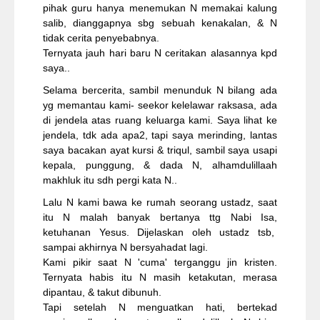
pihak guru hanya menemukan N memakai kalung
salib, dianggapnya sbg sebuah kenakalan, & N
tidak cerita penyebabnya.
Ternyata jauh hari baru N ceritakan alasannya kpd
saya..
Selama bercerita, sambil menunduk N bilang ada
yg memantau kami- seekor kelelawar raksasa, ada
di jendela atas ruang keluarga kami. Saya lihat ke
jendela, tdk ada apa2, tapi saya merinding, lantas
saya bacakan ayat kursi & triqul, sambil saya usapi
kepala, punggung, & dada N, alhamdulillaah
makhluk itu sdh pergi kata N..
Lalu N kami bawa ke rumah seorang ustadz, saat
itu N malah banyak bertanya ttg Nabi Isa,
ketuhanan Yesus. Dijelaskan oleh ustadz tsb,
sampai akhirnya N bersyahadat lagi.
Kami pikir saat N 'cuma' terganggu jin kristen.
Ternyata habis itu N masih ketakutan, merasa
dipantau, & takut dibunuh.
Tapi setelah N menguatkan hati, bertekad