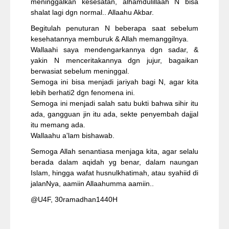
meninggalkan kesesatan, alhamdulillaah N bisa
shalat lagi dgn normal.. Allaahu Akbar.
Begitulah penuturan N beberapa saat sebelum
kesehatannya memburuk & Allah memanggilnya.
Wallaahi saya mendengarkannya dgn sadar, &
yakin N menceritakannya dgn jujur, bagaikan
berwasiat sebelum meninggal.
Semoga ini bisa menjadi jariyah bagi N, agar kita
lebih berhati2 dgn fenomena ini.
Semoga ini menjadi salah satu bukti bahwa sihir itu
ada, gangguan jin itu ada, sekte penyembah dajjal
itu memang ada.
Wallaahu a'lam bishawab.
Semoga Allah senantiasa menjaga kita, agar selalu
berada dalam aqidah yg benar, dalam naungan
Islam, hingga wafat husnulkhatimah, atau syahiid di
jalanNya, aamiin Allaahumma aamiin..
@U4F, 30ramadhan1440H