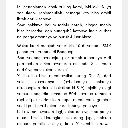
Ini pengalaman anak sulung kami, laki-laki, N yg
sdh tiada- rahimahullah, semoga kita bisa ambil
ibrah dari kisahnya.
Saat sakitnya belum terlalu parah, hingga masih
bisa bercerita, dgn sungguh2 katanya ingin curhat
ttg pengalamannya yg buruk & luar biasa..
Waktu itu N menjadi santri kls 10 di sebuah SMK
pesantren ternama di Bandung.
Saat sedang berkunjung ke rumah temannya A di
perumahan dekat pesantren tsb, ada X - teman
dari A yg melakukan 'atraksi'.
X tiba-tiba bisa memunculkan uang Rp. 2jt dari
saku kosongnya (sebelumnya sakunya
dikosongkan dulu disaksikan N & A), ajaibnya lagi
semua uang dlm pecahan 50rb, semua tersusun
rapi dilipat sedemikian rupa membentuk gambar
segitiga. N perlihatkan cara lipatnya pd saya.
Lalu X menawarkan lagi, kalau ada yg mau punya
motor, bisa didatangkan sekarang juga, bahkan
diantar pemilik aslinya, kata X sambil tertawa.