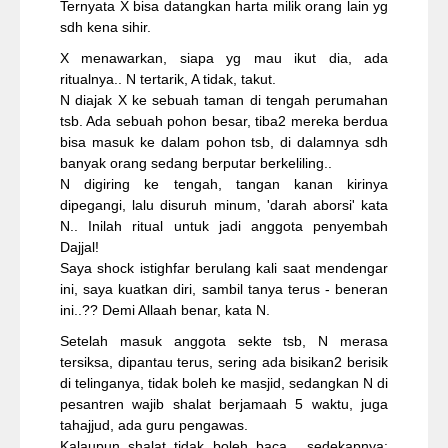
Ternyata X bisa datangkan harta milik orang lain yg
sdh kena sihir.
X menawarkan, siapa yg mau ikut dia, ada
ritualnya.. N tertarik, A tidak, takut.
N diajak X ke sebuah taman di tengah perumahan
tsb. Ada sebuah pohon besar, tiba2 mereka berdua
bisa masuk ke dalam pohon tsb, di dalamnya sdh
banyak orang sedang berputar berkeliling..
N digiring ke tengah, tangan kanan kirinya
dipegangi, lalu disuruh minum, 'darah aborsi' kata
N.. Inilah ritual untuk jadi anggota penyembah
Dajjal!
Saya shock istighfar berulang kali saat mendengar
ini, saya kuatkan diri, sambil tanya terus - beneran
ini..?? Demi Allaah benar, kata N.
Setelah masuk anggota sekte tsb, N merasa
tersiksa, dipantau terus, sering ada bisikan2 berisik
di telinganya, tidak boleh ke masjid, sedangkan N di
pesantren wajib shalat berjamaah 5 waktu, juga
tahajjud, ada guru pengawas.
Kalaupun shalat tidak boleh baca, sedekapnya: