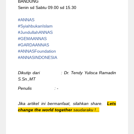
BANDUNG
Senin sd Sabtu 09.00 sd 15.30
#ANNAS
#
SyiahbukanIslam
#
JundullahANNAS
#
GEMAANNAS
#
GARDAANNAS
#
ANNASFoundation
#ANNASINDONESIA
Dikutip dari : Dr. Tendy Yulisca Ramadin
S.Sn.,MT
Penulis : -
Jika artikel ini bermanfaat, silahkan share.
Lets
change the world together
saudaraku !...