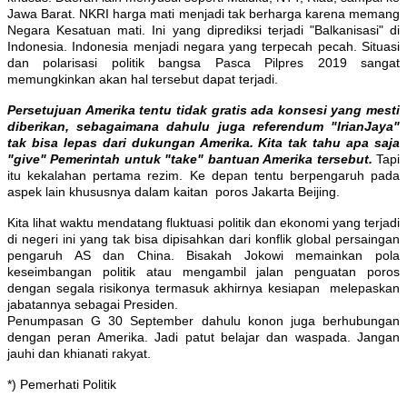
Jawa Barat. NKRI harga mati menjadi tak berharga karena memang
Negara Kesatuan mati. Ini yang diprediksi terjadi "Balkanisasi" di
Indonesia. Indonesia menjadi negara yang terpecah pecah. Situasi
dan polarisasi politik bangsa Pasca Pilpres 2019 sangat
memungkinkan akan hal tersebut dapat terjadi.
Persetujuan Amerika tentu tidak gratis ada konsesi yang mesti
diberikan, sebagaimana dahulu juga referendum "IrianJaya"
tak bisa lepas dari dukungan Amerika. Kita tak tahu apa saja
"give" Pemerintah untuk "take" bantuan Amerika tersebut.
Tapi
itu kekalahan pertama rezim. Ke depan tentu berpengaruh pada
aspek lain khususnya dalam kaitan poros Jakarta Beijing.
Kita lihat waktu mendatang fluktuasi politik dan ekonomi yang terjadi
di negeri ini yang tak bisa dipisahkan dari konflik global persaingan
pengaruh AS dan China. Bisakah Jokowi memainkan pola
keseimbangan politik atau mengambil jalan penguatan poros
dengan segala risikonya termasuk akhirnya kesiapan melepaskan
jabatannya sebagai Presiden.
Penumpasan G 30 September dahulu konon juga berhubungan
dengan peran Amerika. Jadi patut belajar dan waspada. Jangan
jauhi dan khianati rakyat.
*) Pemerhati Politik