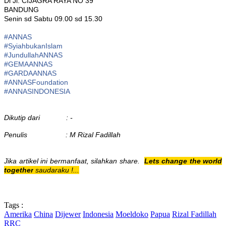
Di Jl. CIJAGRA RAYA NO 39
BANDUNG
Senin sd Sabtu 09.00 sd 15.30
#ANNAS
#
SyiahbukanIslam
#
JundullahANNAS
#
GEMAANNAS
#
GARDAANNAS
#
ANNASFoundation
#ANNASINDONESIA
Dikutip dari : -
Penulis : M Rizal Fadillah
Jika artikel ini bermanfaat, silahkan share.
Lets change the world
together
saudaraku !...
Tags :
Amerika
China
Dijewer
Indonesia
Moeldoko
Papua
Rizal Fadillah
RRC