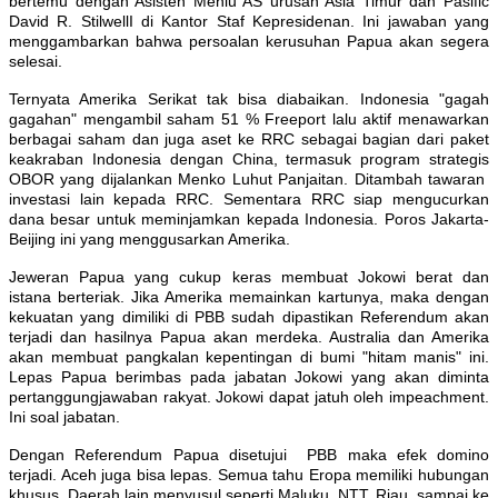
bertemu dengan Asisten Menlu AS urusan Asia Timur dan Pasific
David R. StilwellI di Kantor Staf Kepresidenan. Ini jawaban yang
menggambarkan bahwa persoalan kerusuhan Papua akan segera
selesai.
Ternyata Amerika Serikat tak bisa diabaikan. Indonesia "gagah
gagahan" mengambil saham 51 % Freeport lalu aktif menawarkan
berbagai saham dan juga aset ke RRC sebagai bagian dari paket
keakraban Indonesia dengan China, termasuk program strategis
OBOR yang dijalankan Menko Luhut Panjaitan. Ditambah tawaran
investasi lain kepada RRC. Sementara RRC siap mengucurkan
dana besar untuk meminjamkan kepada Indonesia. Poros Jakarta-
Beijing ini yang menggusarkan Amerika.
Jeweran Papua yang cukup keras membuat Jokowi berat dan
istana berteriak. Jika Amerika memainkan kartunya, maka dengan
kekuatan yang dimiliki di PBB sudah dipastikan Referendum akan
terjadi dan hasilnya Papua akan merdeka. Australia dan Amerika
akan membuat pangkalan kepentingan di bumi "hitam manis" ini.
Lepas Papua berimbas pada jabatan Jokowi yang akan diminta
pertanggungjawaban rakyat. Jokowi dapat jatuh oleh impeachment.
Ini soal jabatan.
Dengan Referendum Papua disetujui PBB maka efek domino
terjadi. Aceh juga bisa lepas. Semua tahu Eropa memiliki hubungan
khusus. Daerah lain menyusul seperti Maluku, NTT, Riau, sampai ke