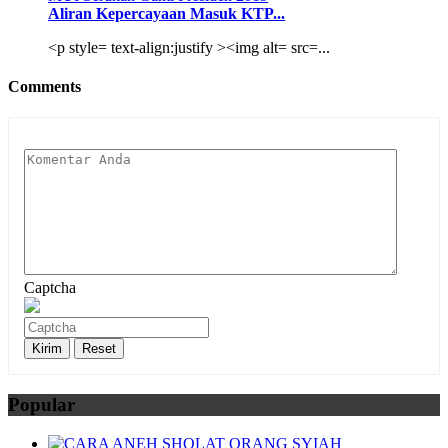
Aliran Kepercayaan Masuk KTP...
<p style= text-align:justify ><img alt= src=...
Comments
Captcha
Popular