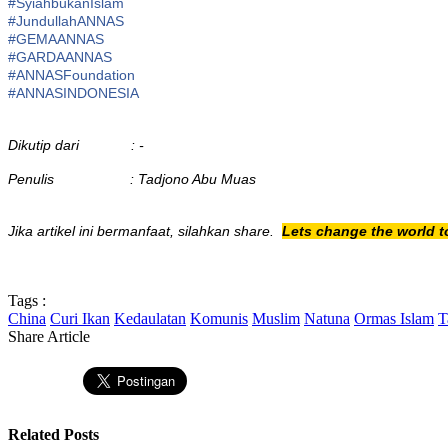
#
SyiahbukanIslam
#
JundullahANNAS
#
GEMAANNAS
#
GARDAANNAS
#
ANNASFoundation
#ANNASINDONESIA
Dikutip dari : -
Penulis : Tadjono Abu Muas
Jika artikel ini bermanfaat, silahkan share.
Lets change the world t
Tags :
China
Curi Ikan
Kedaulatan
Komunis
Muslim
Natuna
Ormas Islam
T
Share Article
Related Posts