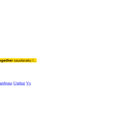
ogether
saudaraku !...
ardjono
Uighur
Vs