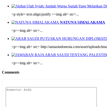
<p style= text-align:justify ><img alt= src=...
NATUNA SIMALAKAMA
<p><img alt= src=...
<p><img alt= src= http://annasindonesia.com/asset/uploads/imag
<p><img alt= src=...
Comments