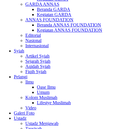
GARDA ANNAS
Beranda GARDA
Kegiatan GARDA
ANNAS FOUNDATION
Beranda ANNAS FOUNDATION
Kegiatan ANNAS FOUNDATION
Editorial
Nasional
Internasional
Syiah
Artikel Syiah
Sejarah Syiah
Aqidah Syiah
Fiqih Syiah
Pelangi
Ilmu
Oase Ilmu
Umum
Kolom Muslimah
Lifestye Muslimah
Video
Galeri Foto
Ustadz
Ustadz Menjawab
Tausiyah