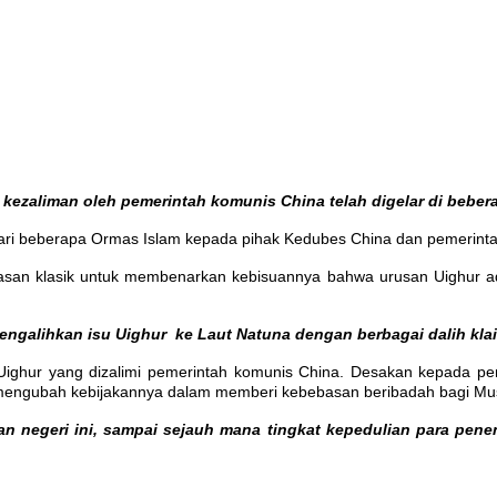
kezaliman oleh pemerintah komunis China telah digelar di bebera
ari beberapa Ormas Islam kepada pihak Kedubes China dan pemerintah
asan klasik untuk membenarkan kebisuannya bahwa urusan Uighur ada
mengalihkan isu Uighur ke Laut Natuna dengan berbagai dalih kl
ighur yang dizalimi pemerintah komunis China. Desakan kepada pem
 mengubah kebijakannya dalam memberi kebebasan beribadah bagi Mus
n negeri ini, sampai sejauh mana tingkat kepedulian para penen