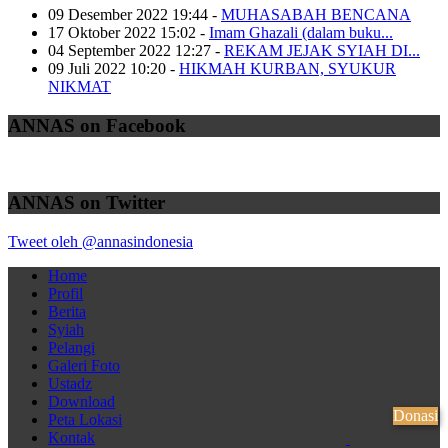
09 Desember 2022 19:44
-
MUHASABAH BENCANA
17 Oktober 2022 15:02
-
Imam Ghazali (dalam buku...
04 September 2022 12:27
-
REKAM JEJAK SYIAH DI...
09 Juli 2022 10:20
-
HIKMAH KURBAN, SYUKUR
NIKMAT
ANNAS on Facebook
ANNAS on Twitter
Tweet oleh @annasindonesia
Home
Profil
Berita
Syiah
Pelangi
Galeri Foto
Ustadz
Download
Donasi
Peta Lokasi
Kontak