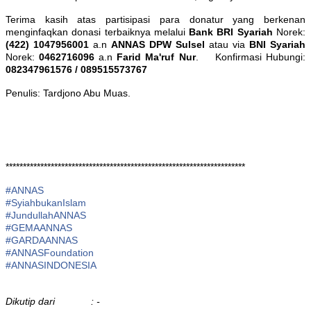
Terima kasih atas partisipasi para donatur yang berkenan
menginfaqkan donasi terbaiknya melalui
Bank BRI Syariah
Norek:
(422) 1047956001
a.n
ANNAS DPW Sulsel
atau via
BNI Syariah
Norek:
0462716096
a.n
Farid Ma'ruf Nur
. Konfirmasi Hubungi:
082347961576 / 089515573767
Penulis: Tardjono Abu Muas.
*********************************************************************
#ANNAS
#
SyiahbukanIslam
#
JundullahANNAS
#
GEMAANNAS
#
GARDAANNAS
#
ANNASFoundation
#ANNASINDONESIA
Dikutip dari : -