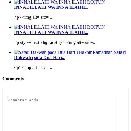
INNALILLAHI WA INNA ILAIHI...
<p><img alt= src=...
INNALILLAHI WA INNA ILAIHI...
<p style= text-align:justify ><img alt= src=...
Safari
Dakwah pada Dua Hari...
<p><img alt= src=...
Comments