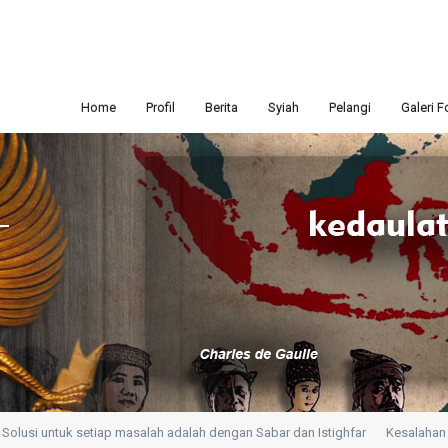
Home
Profil
Berita
Syiah
Pelangi
Galeri F
lusi untuk setiap masalah adalah dengan Sabar dan Istighfar
Kesalahan terb