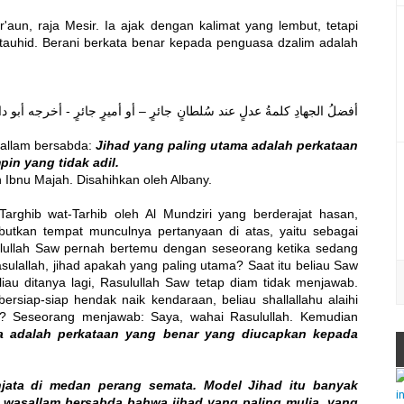
aun, raja Mesir. Ia ajak dengan kalimat yang lembut, tetapi
tauhid. Berani berkata benar kepada penguasa dzalim adalah
asallam bersabda:
Jihad yang paling utama adalah perkataan
pin yang tidak adil.
 Ibnu Majah. Disahihkan oleh Albany.
Targhib wat-Tarhib oleh Al Mundziri yang berderajat hasan,
utkan tempat munculnya pertanyaan di atas, yaitu sebagai
sulullah Saw pernah bertemu dengan seseorang ketika sedang
ulallah, jihad apakah yang paling utama? Saat itu beliau Saw
au ditanya lagi, Rasulullah Saw tetap diam tidak menjawab.
siap-siap hendak naik kendaraan, beliau shallallahu alaihi
i? Seseorang menjawab: Saya, wahai Rasulullah. Kemudian
ma adalah perkataan yang benar yang diucapkan kepada
enjata di medan perang semata. Model Jihad itu banyak
hi wasallam bersabda bahwa jihad yang paling mulia, yang