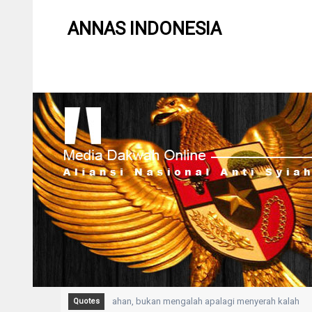
ANNAS INDONESIA
IKHLAS adalah Kepasrahan, bukan mengalah apalagi menyerah kalah
So
Quotes