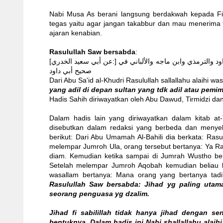
Nabi Musa As berani langsung berdakwah kepada Fir'
tegas yaitu agar jangan takabbur dan mau menerima 
ajaran kenabian.
Rasulullah Saw bersabda
:
[عن أبي سعيد الخدري:] أفضلُ الجهادِ كلمةُ عدلٍ عند سُلطانٍ جائرٍ – أو أميرٍ جائرٍ - أخرجه أبو داود والترمذي وابن ماجه والألباني في
صحيح أبي داود
Dari Abu Sa'id al-Khudri Rasulullah sallallahu alaihi w
yang adil di depan sultan yang tdk adil atau pemim
Hadis Sahih diriwayatkan oleh Abu Dawud, Tirmidzi dan
Dalam hadis lain yang diriwayatkan dalam kitab at-
disebutkan dalam redaksi yang berbeda dan menyeb
berikut: Dari Abu Umamah Al-Bahili dia berkata: Ra
melempar Jumroh Ula, orang tersebut bertanya: Ya Ras
diam. Kemudian ketika sampai di Jumrah Wustho beli
Setelah melempar Jumroh Aqobah kemudian beliau ber
wasallam bertanya: Mana orang yang bertanya tad
Rasulullah Saw bersabda: Jihad yg paling uta
seorang penguasa yg dzalim.
Jihad fi sabilillah tidak hanya jihad dengan s
bentuknya. Dalam hadis ini Nabi shallallahu alai