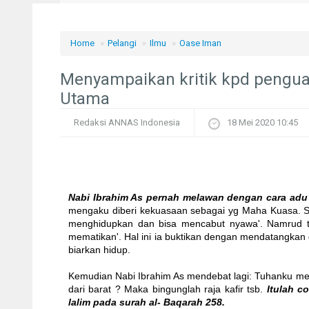
Home
»
Pelangi
»
Ilmu
»
Oase Iman
Menyampaikan kritik kpd penguas
Utama
Redaksi ANNAS Indonesia
18 Mei 2020 10:45
Nabi Ibrahim As pernah melawan dengan cara adu 
mengaku diberi kekuasaan sebagai yg Maha Kuasa. Sa
menghidupkan dan bisa mencabut nyawa'. Namrud t
mematikan'. Hal ini ia buktikan dengan mendatangkan
biarkan hidup.
Kemudian Nabi Ibrahim As mendebat lagi: Tuhanku men
dari barat ? Maka bingunglah raja kafir tsb.
Itulah c
lalim pada surah al- Baqarah 258.