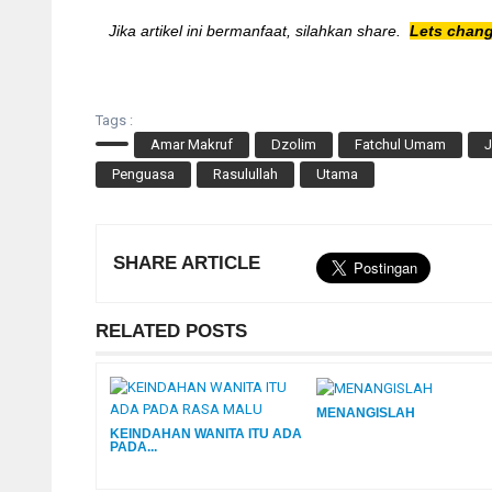
Jika artikel ini bermanfaat, silahkan share.
Lets chang
Tags :
Amar Makruf
Dzolim
Fatchul Umam
J
Penguasa
Rasulullah
Utama
SHARE ARTICLE
RELATED POSTS
MENANGISLAH
KEINDAHAN WANITA ITU ADA
PADA...