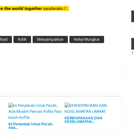
e the world together
saudaraku !...
ihad
Kritik
Menyampaikan
Nahyi Mungkar
T
KEWASPADAAN DAN
KESELAMATAN...
Ini Penyebab Umat Pecah,
Ada...