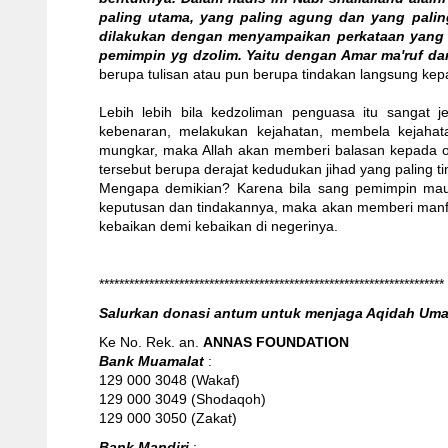
paling utama, yang paling agung dan yang paling
dilakukan dengan menyampaikan perkataan yang t
pemimpin yg dzolim. Yaitu dengan Amar ma'ruf da
berupa tulisan atau pun berupa tindakan langsung kepa
Lebih lebih bila kedzoliman penguasa itu sangat 
kebenaran, melakukan kejahatan, membela kejaha
mungkar, maka Allah akan memberi balasan kepada o
tersebut berupa derajat kedudukan jihad yang paling ti
Mengapa demikian? Karena bila sang pemimpin mau
keputusan dan tindakannya, maka akan memberi manfa
kebaikan demi kebaikan di negerinya.
*********************************************************************
Salurkan donasi antum untuk menjaga Aqidah Um
Ke No. Rek. an.
ANNAS FOUNDATION
Bank Muamalat
:
129 000 3048 (Wakaf)
129 000 3049 (Shodaqoh)
129 000 3050 (Zakat)
Bank Mandiri
: