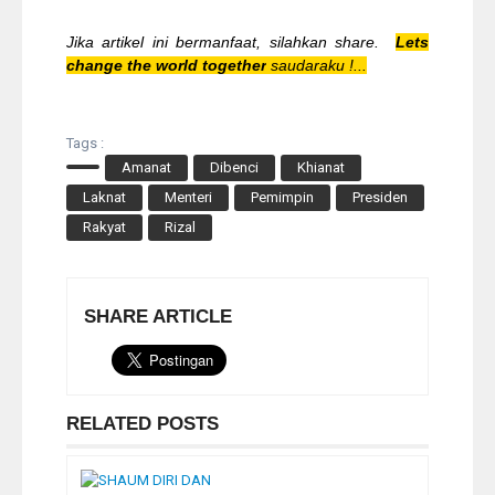
Jika artikel ini bermanfaat, silahkan share.
Lets
change the world together
saudaraku !...
Tags :
Amanat
Dibenci
Khianat
Laknat
Menteri
Pemimpin
Presiden
Rakyat
Rizal
SHARE ARTICLE
RELATED POSTS