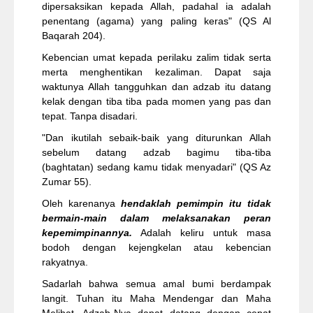
dipersaksikan kepada Allah, padahal ia adalah
penentang (agama) yang paling keras" (QS Al
Baqarah 204).
Kebencian umat kepada perilaku zalim tidak serta
merta menghentikan kezaliman. Dapat saja
waktunya Allah tangguhkan dan adzab itu datang
kelak dengan tiba tiba pada momen yang pas dan
tepat. Tanpa disadari.
"Dan ikutilah sebaik-baik yang diturunkan Allah
sebelum datang adzab bagimu tiba-tiba
(baghtatan) sedang kamu tidak menyadari" (QS Az
Zumar 55).
Oleh karenanya
hendaklah pemimpin itu tidak
bermain-main dalam melaksanakan peran
kepemimpinannya.
Adalah keliru untuk masa
bodoh dengan kejengkelan atau kebencian
rakyatnya.
Sadarlah bahwa semua amal bumi berdampak
langit. Tuhan itu Maha Mendengar dan Maha
Melihat. Adzab-Nya dapat datang dengan cepat