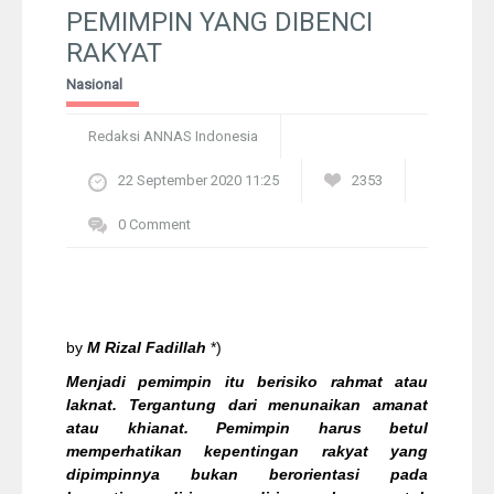
Pelangi
PEMIMPIN YANG DIBENCI
RAKYAT
Galeri Foto
Nasional
Ustadz
Redaksi ANNAS Indonesia
22 September 2020 11:25
2353
Download
0 Comment
Peta Lokasi
Kontak
by
M Rizal Fadillah
*)
Menjadi pemimpin itu berisiko rahmat atau
laknat. Tergantung dari menunaikan amanat
atau khianat. Pemimpin harus betul
memperhatikan kepentingan rakyat yang
dipimpinnya bukan berorientasi pada