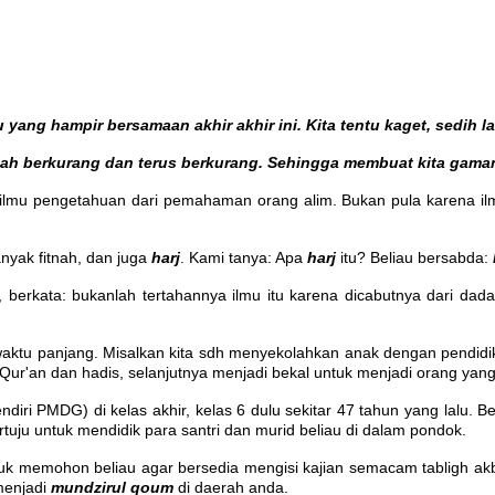
yang hampir bersamaan akhir akhir ini. Kita tentu kaget, sedih la
telah berkurang dan terus berkurang. Sehingga membuat kita gam
mu pengetahuan dari pemahaman orang alim. Bukan pula karena ilmu y
nyak fitnah, dan juga
harj
. Kami tanya: Apa
harj
itu? Beliau bersabda:
berkata: bukanlah tertahannya ilmu itu karena dicabutnya dari dada,
ktu panjang. Misalkan kita sdh menyekolahkan anak dengan pendidikan
l-Qur'an dan hadis, selanjutnya menjadi bekal untuk menjadi orang yan
ndiri PMDG) di kelas akhir, kelas 6 dulu sekitar 47 tahun yang lalu. 
tertuju untuk mendidik para santri dan murid beliau di dalam pondok.
uk memohon beliau agar bersedia mengisi kajian semacam tabligh akbar,
 menjadi
mundzirul qoum
di daerah anda.