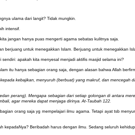
gnya ulama dari langit? Tidak mungkin.
ih intensif.
 kita jangan hanya puas mengerti agama sebatas kulitnya saja.
uni dan berjuang untuk menegakkan Islam. Berjuang untuk menegakkan 
i sendiri: apakah kita menyesal menjadi aktifis masjid selama ini?
lam itu hanya sebagian orang saja, dengan alasan bahwa Allah berfir
epada kebajikan, menyuruh (berbuat) yang makruf, dan mencegah dar
medan perang). Mengapa sebagian dari setiap golongan di antara m
bali, agar mereka dapat menjaga dirinya. At-Taubah 122.
bagian orang saja yg mempelajari ilmu agama. Tetapi ayat tsb menyu
ah kepadaNya? Beribadah harus dengan ilmu. Sedang seluruh kehidupa