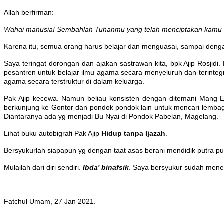
Allah berfirman:
Wahai manusia! Sembahlah Tuhanmu yang telah menciptakan kamu d
Karena itu, semua orang harus belajar dan menguasai, sampai dengan 
Saya teringat dorongan dan ajakan sastrawan kita, bpk Ajip Rosjid
pesantren untuk belajar ilmu agama secara menyeluruh dan terinteg
agama secara terstruktur di dalam keluarga.
Pak Ajip kecewa. Namun beliau konsisten dengan ditemani Mang 
berkunjung ke Gontor dan pondok pondok lain untuk mencari lembaga
Diantaranya ada yg menjadi Bu Nyai di Pondok Pabelan, Magelang.
Lihat buku autobigrafi Pak Ajip
Hidup tanpa Ijazah
.
Bersyukurlah siapapun yg dengan taat asas berani mendidik putra pu
Mulailah dari diri sendiri.
Ibda' binafsik
. Saya bersyukur sudah meneru
Fatchul Umam, 27 Jan 2021.