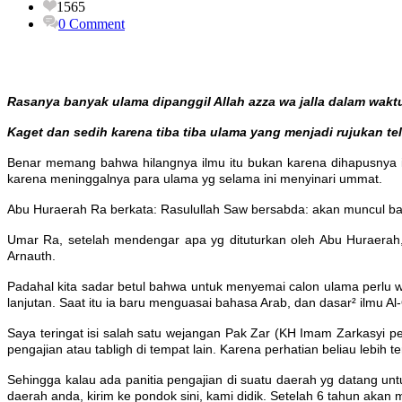
1565
0 Comment
Rasanya banyak ulama dipanggil Allah azza wa jalla dalam waktu 
Kaget dan sedih karena tiba tiba ulama yang menjadi rujukan 
Benar memang bahwa hilangnya ilmu itu bukan karena dihapusnya il
karena meninggalnya para ulama yg selama ini menyinari ummat.
Abu Huraerah Ra berkata: Rasulullah Saw bersabda: akan muncul ba
Umar Ra, setelah mendengar apa yg dituturkan oleh Abu Huraerah, 
Arnauth.
Padahal kita sadar betul bahwa untuk menyemai calon ulama perlu wa
lanjutan. Saat itu ia baru menguasai bahasa Arab, dan dasar² ilmu A
Saya teringat isi salah satu wejangan Pak Zar (KH Imam Zarkasyi pe
pengajian atau tabligh di tempat lain. Karena perhatian beliau lebih 
Sehingga kalau ada panitia pengajian di suatu daerah yg datang unt
daerah anda, kirim ke pondok sini, kami didik. Setelah 6 tahun akan