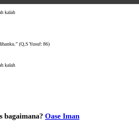
h kalah
ihanku.” (Q,S Yusuf: 86)
h kalah
us bagaimana?
Oase Iman