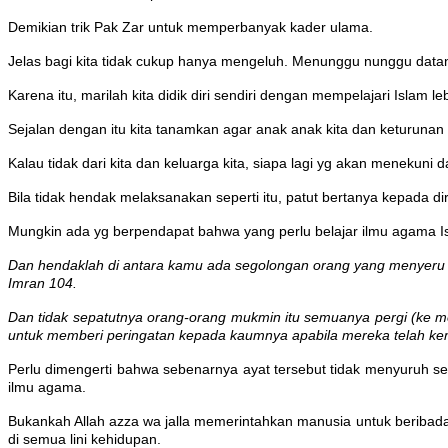
Demikian trik Pak Zar untuk memperbanyak kader ulama.
Jelas bagi kita tidak cukup hanya mengeluh. Menunggu nunggu datan
Karena itu, marilah kita didik diri sendiri dengan mempelajari Islam leb
Sejalan dengan itu kita tanamkan agar anak anak kita dan keturunan
Kalau tidak dari kita dan keluarga kita, siapa lagi yg akan menek
Bila tidak hendak melaksanakan seperti itu, patut bertanya kepada dir
Mungkin ada yg berpendapat bahwa yang perlu belajar ilmu agama Is
Dan hendaklah di antara kamu ada segolongan orang yang menyeru k
Imran 104.
Dan tidak sepatutnya orang-orang mukmin itu semuanya pergi (ke 
untuk memberi peringatan kepada kaumnya apabila mereka telah kem
Perlu dimengerti bahwa sebenarnya ayat tersebut tidak menyuruh se
ilmu agama.
Bukankah Allah azza wa jalla memerintahkan manusia untuk beribad
di semua lini kehidupan.