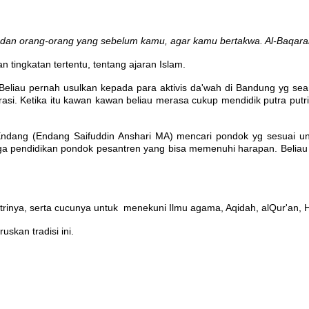
an orang-orang yang sebelum kamu, agar kamu bertakwa. Al-Baqara
tingkatan tertentu, tentang ajaran Islam.
i. Beliau pernah usulkan kepada para aktivis da'wah di Bandung yg se
rasi. Ketika itu kawan kawan beliau merasa cukup mendidik putra put
Endang (Endang Saifuddin Anshari MA) mencari pondok yg sesuai un
 pendidikan pondok pesantren yang bisa memenuhi harapan. Beliau pu
trinya, serta cucunya untuk menekuni Ilmu agama, Aqidah, alQur'an, H
skan tradisi ini.