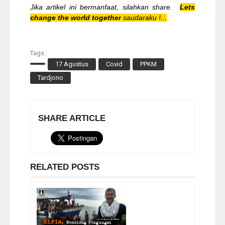
Jika artikel ini bermanfaat, silahkan share.
Lets
change the world together
saudaraku !...
Tags :
17 Agustus
Covid
PPKM
Tardjono
SHARE ARTICLE
RELATED POSTS