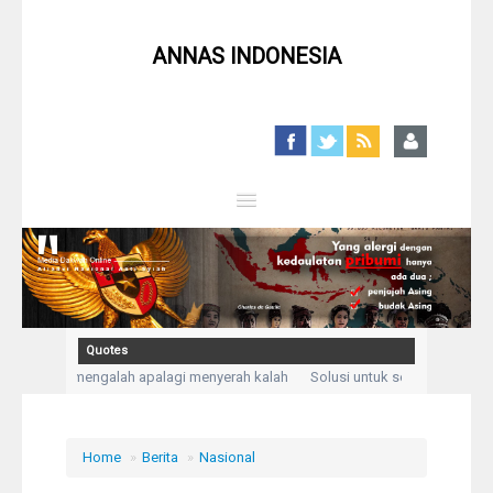
ANNAS INDONESIA
Close
Home
Profil
Quotes
, bukan mengalah apalagi menyerah kalah
Solusi untuk setiap masalah ad
Berita
ku mengadukan kesusahan dan kesedihanku.” (Q,S Yusuf: 86)
Kegelisahan a
Syiah
Home
»
Berita
»
Nasional