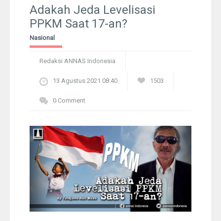
Pelangi
Adakah Jeda Levelisasi
PPKM Saat 17-an?
Galeri Foto
Nasional
Ustadz
Redaksi ANNAS Indonesia
13 Agustus 2021 08:40
1503
Download
0 Comment
Peta Lokasi
Kontak