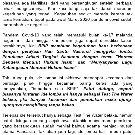
biasanya ada klarifikasi dari yang bersangkutan setelah berbagai
pihak mengecamnya. Klarifikasi tetap saja tak dapat meredam
kegaduhan yang terjadi. Kegaduhan sedikit mereda karena tak
lama kemudian, tepat pada awal Maret 2020 pandemi covid sudah
merambah ke negeri ini.
Pandemi Covid-19 yang telah memasuki bulan ke-17 melanda
negeri ini, dan hingga kini belum juga dapat diprediksi kapan
berakhirnya, kini
BPIP membuat kegaduhan baru berkenaan
dengan perayaan Hari Santri Nasional menggelar lomba
Penulisan Artikel Tingkat Nasional dengan tema: "Hormat
Bendera Menurut Hukum Islam" dan "Menyanyikan Lagu
Kebangsaan Menurut Hukum Islam"
Tak urung pula, ide lomba ini akhirnya mendapat kecaman dari
berbagai pihak hingga kecaman paling keras ada yang
menyatakan, "bubarkan saja BPIP".
Patut diduga, seperti
biasanya lontaran ide lomba ini hanya sebagai
Test The Water
belaka, jika banyak kecaman dan penolakan maka ujung-
ujungnya menghilang tanpa bekas
.
Terlepas ide tersebut hanya sebagai Test The Water belaka, namun
patut diduga memang sejak awal dilantik mainstream pemikiran
yang bersangkutan sudah menilai bahwa agama menjadi musuh
utama Pancasila. Tak akan jauh lagi, ide lomba kali ini pun patut