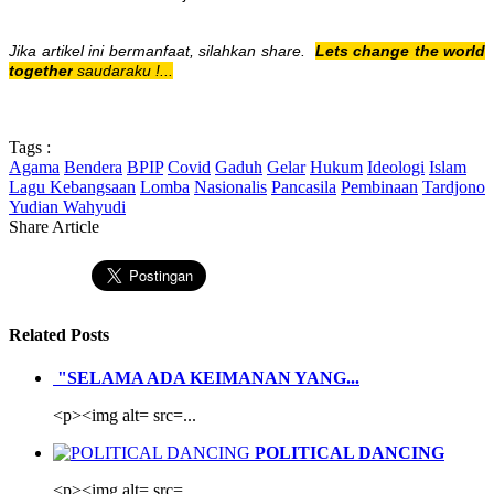
Jika artikel ini bermanfaat, silahkan share.
Lets change the world
together
saudaraku !...
Tags :
Agama
Bendera
BPIP
Covid
Gaduh
Gelar
Hukum
Ideologi
Islam
Lagu Kebangsaan
Lomba
Nasionalis
Pancasila
Pembinaan
Tardjono
Yudian Wahyudi
Share Article
Related Posts
"SELAMA ADA KEIMANAN YANG...
<p><img alt= src=...
POLITICAL DANCING
<p><img alt= src=...