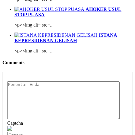
AHOKER USUL
STOP PUASA
<p><img alt= src=...
ISTANA
KEPRESIDENAN GELISAH
<p><img alt= src=...
Comments
Captcha