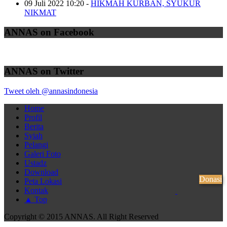
09 Juli 2022 10:20
-
HIKMAH KURBAN, SYUKUR
NIKMAT
ANNAS on Facebook
ANNAS on Twitter
Tweet oleh @annasindonesia
Home
Profil
Berita
Syiah
Pelangi
Galeri Foto
Ustadz
Download
Donasi
Peta Lokasi
Kontak
▲ Top
Copyright © 2015 ANNAS. All Right Reserved