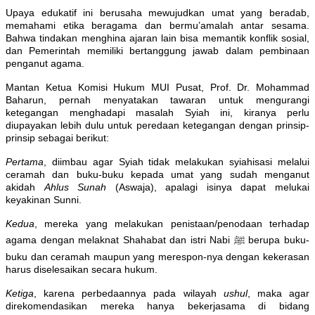
Upaya edukatif ini berusaha mewujudkan umat yang beradab,
memahami etika beragama dan bermu’amalah antar sesama.
Bahwa tindakan menghina ajaran lain bisa memantik konflik sosial,
dan Pemerintah memiliki bertanggung jawab dalam pembinaan
penganut agama.
Mantan Ketua Komisi Hukum MUI Pusat, Prof. Dr. Mohammad
Baharun, pernah menyatakan tawaran untuk mengurangi
ketegangan menghadapi masalah Syiah ini, kiranya perlu
diupayakan lebih dulu untuk peredaan ketegangan dengan prinsip-
prinsip sebagai berikut:
Pertama
, diimbau agar Syiah tidak melakukan syiahisasi melalui
ceramah dan buku-buku kepada umat yang sudah menganut
akidah
Ahlus Sunah
(Aswaja), apalagi isinya dapat melukai
keyakinan Sunni.
K
edua
, mereka yang melakukan penistaan/penodaan terhadap
agama dengan melaknat Shahabat dan istri Nabi ﷺ berupa buku-
buku dan ceramah maupun yang merespon-nya dengan kekerasan
harus diselesaikan secara hukum.
Ketiga
, karena perbedaannya pada wilayah
ushul
, maka agar
direkomendasikan mereka hanya bekerjasama di bidang