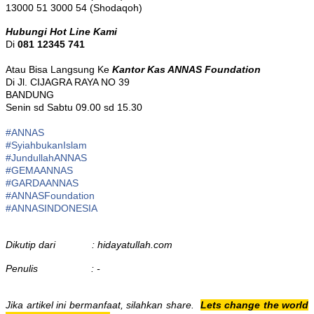
13000 51 3000 54 (Shodaqoh)
Hubungi Hot Line Kami
Di
081 12345 741
Atau Bisa Langsung Ke
Kantor Kas ANNAS Foundation
Di Jl. CIJAGRA RAYA NO 39
BANDUNG
Senin sd Sabtu 09.00 sd 15.30
#ANNAS
#
SyiahbukanIslam
#
JundullahANNAS
#
GEMAANNAS
#
GARDAANNAS
#
ANNASFoundation
#ANNASINDONESIA
Dikutip dari : hidayatullah.com
Penulis : -
Jika artikel ini bermanfaat, silahkan share.
Lets change the world