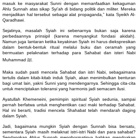
masuk ke masyarakat Sunni dengan memanfaatkan kekaguman
Ahlu Sunnah atas sikap Syi’ah di bidang politik dan militer. Mereka
menjadikan hal tersebut sebagai alat propaganda,” kata Syeikh Al-
Qaradhawi.
Sejatinya, masalah Syiah ini sebenarnya bukan saja karena
perbedaannya prinsipil (karena menyangkut fondasi akidah).
Namun juga lantaran ketika keyakinan Syiah ini harus diekspresikan
dalam bentuk-bentuk ritual melalui buku dan ceramah yang
bermuatan pelaknatan terhadap para Sahabat dan isteri Nabi
Muhammad ﷺ.
Maka sudah pasti mencela Sahabat dan istri Nabi, sebagaimana
tertulis dalam kitab-kitab induk Syiah, akan menimbulkan benturan
bagi umat lain, yakni Sunni yang mendengarnya. Sehingga cita-cita
untuk menciptakan toleransi yang harmonis jadi semacam ilusi.
Ayatullah Khemeneini, pemimpin spiritual Syiah sedunia, sampai
pernah berfatwa untuk menghentikan caci maki terhadap Sahabat.
Hal ini berarti, tradisi mencela Shahabat telah mendarah daging
dalam Syiah.
Jadi, bagaimana mungkin Syiah dengan Sunnah bisa bersatu,
sementara Syiah masih melaknat istri-istri Nabi dan para sahabat?
Sendangkan Ahlus Sunnah menghormatinya bahkan mendoakan