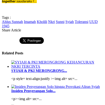
together
saudaraku !...
Tags :
Ahlus Sunnah
Imamah
Kholili
Nkri
Sunni
Syiah
Toleransi
UUD
1945
Share Article
Related Posts
SYIAH & PKI MERONGRONG...
<p style= text-align:justify ><img alt= src=...
Insiden Penyerangan Solo...
<p><img alt= src=...