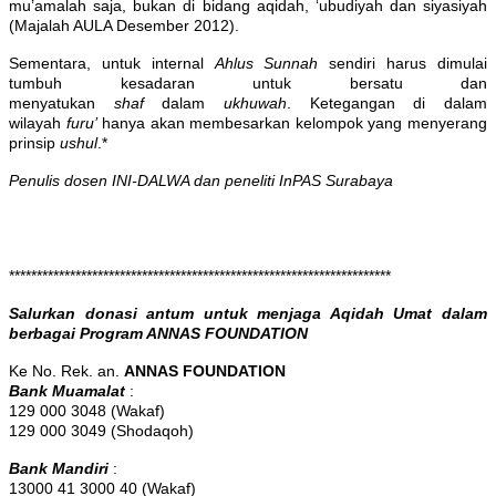
mu’amalah saja, bukan di bidang aqidah, ‘ubudiyah dan siyasiyah
(Majalah AULA Desember 2012).
Sementara, untuk internal
Ahlus Sunnah
sendiri harus dimulai
tumbuh kesadaran untuk bersatu dan
menyatukan
shaf
dalam
ukhuwah
. Ketegangan di dalam
wilayah
furu’
hanya akan membesarkan kelompok yang menyerang
prinsip
ushul
.*
Penulis dosen INI-DALWA dan peneliti InPAS Surabaya
*********************************************************************
Salurkan donasi antum untuk menjaga Aqidah Umat dalam
berbagai Program ANNAS FOUNDATION
Ke No. Rek. an.
ANNAS FOUNDATION
Bank Muamalat
:
129 000 3048 (Wakaf)
129 000 3049 (Shodaqoh)
Bank Mandiri
:
13000 41 3000 40 (Wakaf)