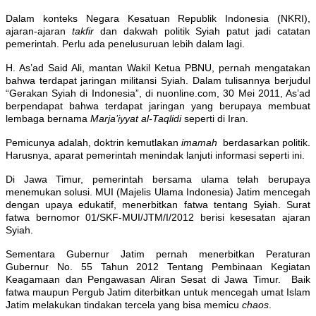
Dalam konteks Negara Kesatuan Republik Indonesia (NKRI),
ajaran-ajaran
takfir
dan dakwah politik Syiah patut jadi catatan
pemerintah. Perlu ada penelusuruan lebih dalam lagi.
H. As’ad Said Ali, mantan Wakil Ketua PBNU, pernah mengatakan
bahwa terdapat jaringan militansi Syiah. Dalam tulisannya berjudul
“Gerakan Syiah di Indonesia”, di nuonline.com, 30 Mei 2011, As’ad
berpendapat bahwa terdapat jaringan yang berupaya membuat
lembaga bernama
Marja’iyyat al-Taqlidi
seperti di Iran.
Pemicunya adalah, doktrin kemutlakan
imamah
berdasarkan politik.
Harusnya, aparat pemerintah menindak lanjuti informasi seperti ini.
Di Jawa Timur, pemerintah bersama ulama telah berupaya
menemukan solusi. MUI (Majelis Ulama Indonesia) Jatim mencegah
dengan upaya edukatif, menerbitkan fatwa tentang Syiah. Surat
fatwa bernomor 01/SKF-MUI/JTM/I/2012 berisi kesesatan ajaran
Syiah.
Sementara Gubernur Jatim pernah menerbitkan Peraturan
Gubernur No. 55 Tahun 2012 Tentang Pembinaan Kegiatan
Keagamaan dan Pengawasan Aliran Sesat di Jawa Timur. Baik
fatwa maupun Pergub Jatim diterbitkan untuk mencegah umat Islam
Jatim melakukan tindakan tercela yang bisa memicu
chaos
.