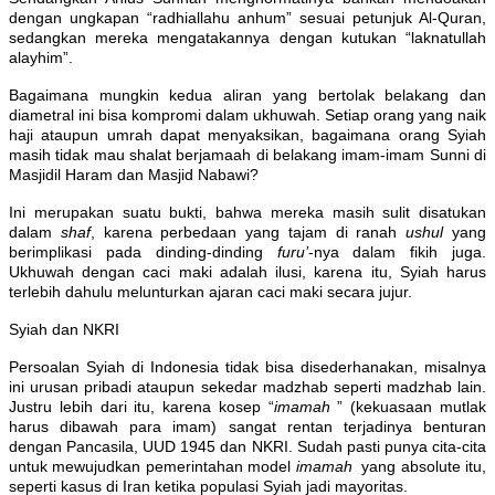
dengan ungkapan “radhiallahu anhum” sesuai petunjuk Al-Quran,
sedangkan mereka mengatakannya dengan kutukan “laknatullah
alayhim”.
Bagaimana mungkin kedua aliran yang bertolak belakang dan
diametral ini bisa kompromi dalam ukhuwah. Setiap orang yang naik
haji ataupun umrah dapat menyaksikan, bagaimana orang Syiah
masih tidak mau shalat berjamaah di belakang imam-imam Sunni di
Masjidil Haram dan Masjid Nabawi?
Ini merupakan suatu bukti, bahwa mereka masih sulit disatukan
dalam
shaf
, karena perbedaan yang tajam di ranah
ushul
yang
berimplikasi pada dinding-dinding
furu’
-nya dalam fikih juga.
Ukhuwah dengan caci maki adalah ilusi, karena itu, Syiah harus
terlebih dahulu melunturkan ajaran caci maki secara jujur.
Syiah dan NKRI
Persoalan Syiah di Indonesia tidak bisa disederhanakan, misalnya
ini urusan pribadi ataupun sekedar madzhab seperti madzhab lain.
Justru lebih dari itu, karena kosep “
imamah
” (kekuasaan mutlak
harus dibawah para imam) sangat rentan terjadinya benturan
dengan Pancasila, UUD 1945 dan NKRI. Sudah pasti punya cita-cita
untuk mewujudkan pemerintahan model
imamah
yang absolute itu,
seperti kasus di Iran ketika populasi Syiah jadi mayoritas.