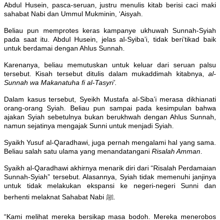
Abdul Husein, pasca-seruan, justru menulis kitab berisi caci maki
sahabat Nabi dan Ummul Mukminin, ‘Aisyah.
Beliau pun memprotes keras kampanye ukhuwah Sunnah-Syiah
pada saat itu. Abdul Husein, jelas al-Syiba’i, tidak beri’tikad baik
untuk berdamai dengan Ahlus Sunnah.
Karenanya, beliau memutuskan untuk keluar dari seruan palsu
tersebut. Kisah tersebut ditulis dalam mukaddimah kitabnya,
al-
Sunnah wa Makanatuha fi al-Tasyri’.
Dalam kasus tersebut, Syeikh Mustafa al-Siba’i merasa dikhianati
orang-orang Syiah. Beliau pun sampai pada kesimpulan bahwa
ajakan Syiah sebetulnya bukan berukhwah dengan Ahlus Sunnah,
namun sejatinya mengajak Sunni untuk menjadi Syiah.
Syaikh Yusuf al-Qaradhawi, juga pernah mengalami hal yang sama.
Beliau salah satu ulama yang menandatangani
Risalah Amman
.
Syaikh al-Qaradhawi akhirnya menarik diri dari “Risalah Perdamaian
Sunnah-Syiah” tersebut. Alasannya, Syiah tidak memenuhi janjinya
untuk tidak melakukan ekspansi ke negeri-negeri Sunni dan
berhenti melaknat Sahabat Nabi ﷺ.
“Kami melihat mereka bersikap masa bodoh. Mereka menerobos