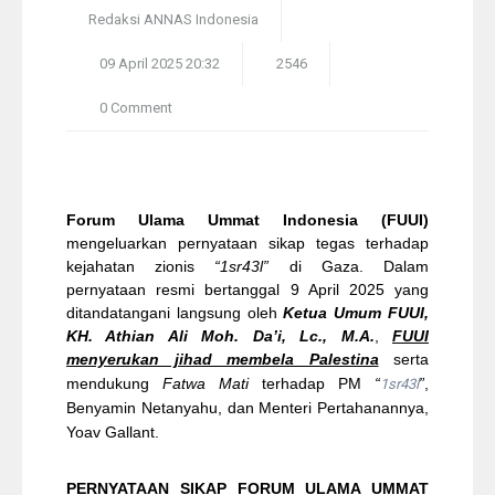
ANNAS
Redaksi ANNAS Indonesia
Pelangi
09 April 2025 20:32
2546
Galeri Foto
0 Comment
Ustadz
Download
Forum Ulama Ummat Indonesia (FUUI)
mengeluarkan pernyataan sikap tegas terhadap
Peta Lokasi
kejahatan zionis
“1sr43l”
di Gaza. Dalam
pernyataan resmi bertanggal 9 April 2025 yang
ditandatangani langsung oleh
Ketua Umum FUUI,
Kontak
KH. Athian Ali Moh. Da’i, Lc., M.A.
,
FUUI
menyerukan jihad membela Palestina
serta
mendukung
Fatwa Mati
terhadap PM
“
”
,
1sr43l
Benyamin Netanyahu, dan Menteri Pertahanannya,
Yoav Gallant.
PERNYATAAN SIKAP FORUM ULAMA UMMAT