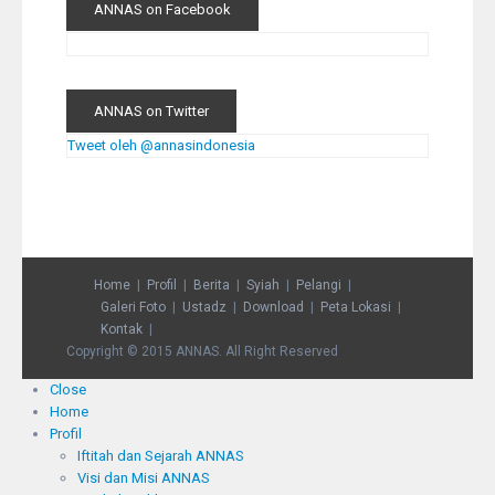
ANNAS on Facebook
ANNAS on Twitter
Tweet oleh @annasindonesia
Home
Profil
Berita
Syiah
Pelangi
Galeri Foto
Ustadz
Download
Peta Lokasi
Kontak
Copyright © 2015 ANNAS. All Right Reserved
Close
Home
Profil
Iftitah dan Sejarah ANNAS
Visi dan Misi ANNAS