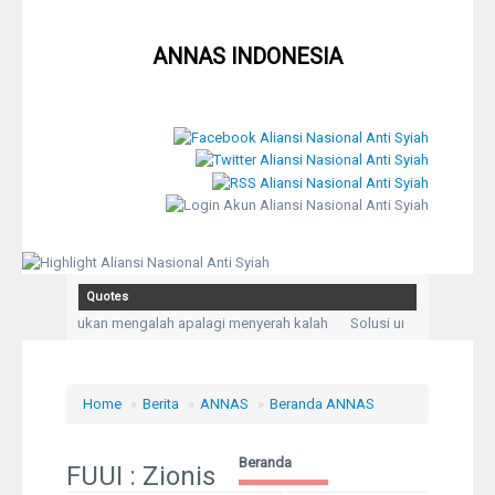
ANNAS INDONESIA
Close
Quotes
Home
srahan, bukan mengalah apalagi menyerah kalah
Solusi untuk setiap mas
llah aku mengadukan kesusahan dan kesedihanku.” (Q,S Yusuf: 86)
Kegeli
Profil
Home
»
Berita
»
ANNAS
»
Beranda ANNAS
Berita
Beranda
FUUI : Zionis
Syiah