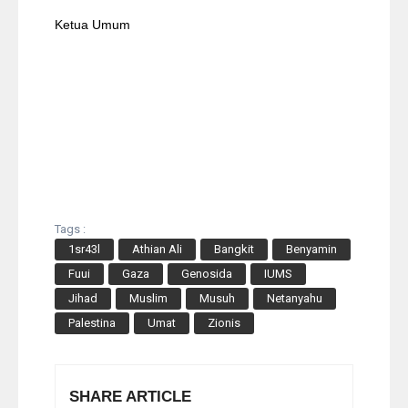
Ketua Umum
Tags :
1sr43l
Athian Ali
Bangkit
Benyamin
Fuui
Gaza
Genosida
IUMS
Jihad
Muslim
Musuh
Netanyahu
Palestina
Umat
Zionis
SHARE ARTICLE