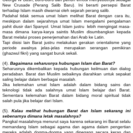
New Crusade (Perang Salib Baru). Ini berarti persepsi Barat
terhadap Islam masih diwarnai oleh sejarah perang salib.
Padahal tidak semua umat Islam melihat Barat dengan cara itu,
meskipun dalam sejarahnya umat Islam mengalami pengalaman
pahit diusir dari Spanyol. Umat Islam justru lebih mengingat masa-
masa dimana karya-karya saintis Muslim disumbangkan kepada
Barat melalui proses penerjemahan dari Arab ke Latin.
Tapi disisi lain Barat justru melakukan gerakan orientalisme yang
periode awalnya jelas-jelas merupakan serangan pemikiran
(ghazwul fikri) yang sangat buruk sekali.
(4).
Bagaimana seharusnya hubungan Islam dan Barat?
Seharusnya dikembalikan kepada hubungan keilmuan dan dialog
peradaban. Barat dan Muslim sebaiknya diarahkan untuk sepakat
saling belajar dalam berbagai masalah.
Jika kelemahan umat Islam adalah dalam bidang sains dan
teknologi tidak ada salahnya umat Islam belajar dari Barat.
Sementara kelemahan Barat dalam bidang moral spiritual tidak
salah pula jika belajar dari Islam.
(5).
Kalau melihat hubungan Barat dan Islam sekarang ini
sebenarnya dimana letak masalahnya?
Pangkal masalahnya menurut saya karena sekarang ini Barat selalu
memandang Islam sebagai agama dan agama dalam pengertian
mereka adalah dogma-dogma yang dipegang secara keras dan