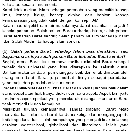
kaku atau secara fundamental.
Barat tidak melihat Islam sebagai peradaban yang memiliki konsep
ilmu, konsep hidup, konsep akhlaq dan bahkan konsep
kemanusiaan yang tidak kalah dengan konsep HAM.
Kalau mau obyektif dan fair masalahnya dapat disarikan menjadi 4
kesalahpahaman: Salah paham Barat terhadap Islam; salah paham
Barat terhadap Barat sendiri; Salah paham Muslim terhadap Barat
dan Salah Muslim terhadap Islam sendiri.
(6).
Salah paham Barat terhadap Islam bisa dimaklumi, tapi
bagaimana artinya salah paham Barat terhadap Barat sendiri?
Begini, orang Barat itu umumnya melihat nilai-nilai Barat sebagai
terbaik dan universal yang bisa diterapkan ke seluruh dunia.
Bahkan makanan Barat pun dianggap baik dan enak dimakan oleh
orang non-Barat. Barat juga melihat dirinya sebagai peradaban
yang maju dan peradaban lain mundur.
Padahal nilai-nilai Barat itu khas Barat dan kemajuannya baik dalam
sains sosial atau fisik hanya diukur dari satu aspek. Aspek lain yaitu
terutama aspek spiritual yang mereka akui sangat mundur di Barat
tidak menjadi ukuran kemajuan.
Meskipun ukuran kemajuannya sangat timpang, Barat tetap
menyebarkan nilai-nilai Barat ke dunia ketiga dan menganggap itu
baik bagi dunia lain. Itulah nampaknya yang menjadi latar belakang
gerakan westernisasi, globalisasi dan liberalisasi. Inilah yang
dimaksud dengan kesalahpahaman Barat kepada Barat sendiri.