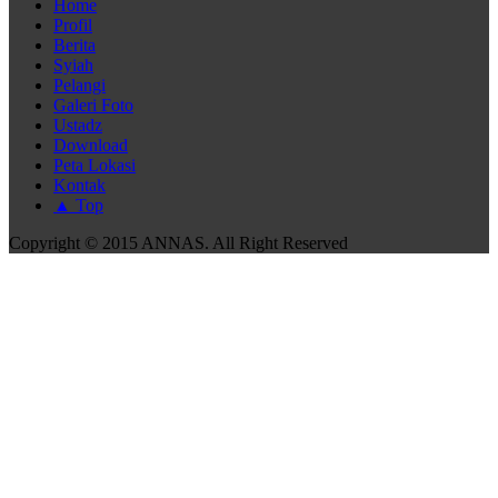
Home
Profil
Berita
Syiah
Pelangi
Galeri Foto
Ustadz
Download
Peta Lokasi
Kontak
▲ Top
Copyright © 2015 ANNAS. All Right Reserved