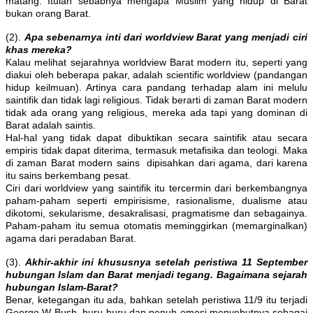
matang. Itulah sebabnya mengapa Muslim yang hidup di Barat
bukan orang Barat.
(2).
Apa sebenarnya inti dari worldview Barat yang menjadi ciri
khas mereka?
Kalau melihat sejarahnya worldview Barat modern itu, seperti yang
diakui oleh beberapa pakar, adalah scientific worldview (pandangan
hidup keilmuan). Artinya cara pandang terhadap alam ini melulu
saintifik dan tidak lagi religious. Tidak berarti di zaman Barat modern
tidak ada orang yang religious, mereka ada tapi yang dominan di
Barat adalah saintis.
Hal-hal yang tidak dapat dibuktikan secara saintifik atau secara
empiris tidak dapat diterima, termasuk metafisika dan teologi. Maka
di zaman Barat modern sains dipisahkan dari agama, dari karena
itu sains berkembang pesat.
Ciri dari worldview yang saintifik itu tercermin dari berkembangnya
paham-paham seperti empirisisme, rasionalisme, dualisme atau
dikotomi, sekularisme, desakralisasi, pragmatisme dan sebagainya.
Paham-paham itu semua otomatis meminggirkan (memarginalkan)
agama dari peradaban Barat.
(3).
Akhir-akhir ini khususnya setelah peristiwa 11 September
hubungan Islam dan Barat menjadi tegang. Bagaimana sejarah
hubungan Islam-Barat?
Benar, ketegangan itu ada, bahkan setelah peristiwa 11/9 itu terjadi
George W Bush, buru-buru dan penuh emosi menyebutnya sebagai