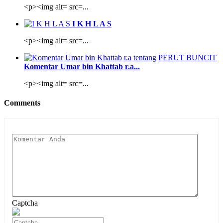
<p><img alt= src=...
I K H L A S
<p><img alt= src=...
Komentar Umar bin Khattab r.a...
<p><img alt= src=...
Comments
Captcha