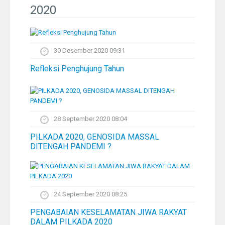
Pelangi
2020
Galeri Foto
30 Desember 2020 09:31
Ustadz
Refleksi Penghujung Tahun
Download
Peta Lokasi
28 September 2020 08:04
PILKADA 2020, GENOSIDA MASSAL
Kontak
DITENGAH PANDEMI ?
24 September 2020 08:25
PENGABAIAN KESELAMATAN JIWA RAKYAT
DALAM PILKADA 2020