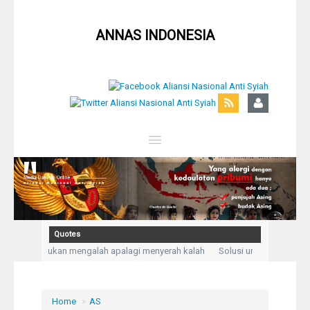
ANNAS INDONESIA
Close
Home
Profil
Quotes
srahan, bukan mengalah apalagi menyerah kalah
Solusi untuk setiap masa
Berita
llah aku mengadukan kesusahan dan kesedihanku.” (Q,S Yusuf: 86)
Kegelis
Syiah
Home
»
AS