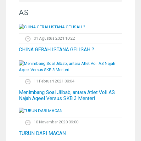
Pelangi
AS
Galeri Foto
01 Agustus 2021 10:22
Ustadz
CHINA GERAH ISTANA GELISAH ?
Download
Peta Lokasi
11 Februari 2021 08:04
Menimbang Soal Jilbab, antara Atlet Voli AS
Kontak
Najah Aqeel Versus SKB 3 Menteri
10 November 2020 09:00
TURUN DARI MACAN