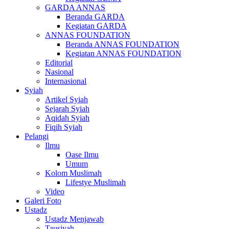
GARDA ANNAS
Beranda GARDA
Kegiatan GARDA
ANNAS FOUNDATION
Beranda ANNAS FOUNDATION
Kegiatan ANNAS FOUNDATION
Editorial
Nasional
Internasional
Syiah
Artikel Syiah
Sejarah Syiah
Aqidah Syiah
Fiqih Syiah
Pelangi
Ilmu
Oase Ilmu
Umum
Kolom Muslimah
Lifestye Muslimah
Video
Galeri Foto
Ustadz
Ustadz Menjawab
Tausiyah