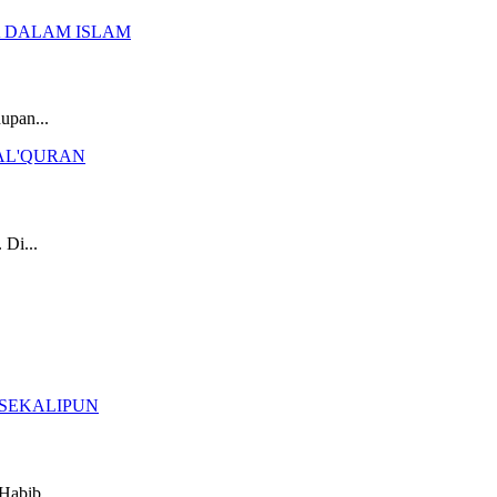
upan...
 Di...
Habib...