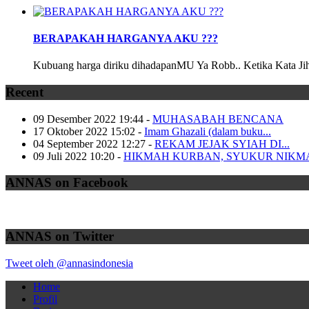
BERAPAKAH HARGANYA AKU ???
Kubuang harga diriku dihadapanMU Ya Robb.. Ketika Kata Jiha
Recent
09 Desember 2022 19:44
-
MUHASABAH BENCANA
17 Oktober 2022 15:02
-
Imam Ghazali (dalam buku...
04 September 2022 12:27
-
REKAM JEJAK SYIAH DI...
09 Juli 2022 10:20
-
HIKMAH KURBAN, SYUKUR NIKM
ANNAS on Facebook
ANNAS on Twitter
Tweet oleh @annasindonesia
Home
Profil