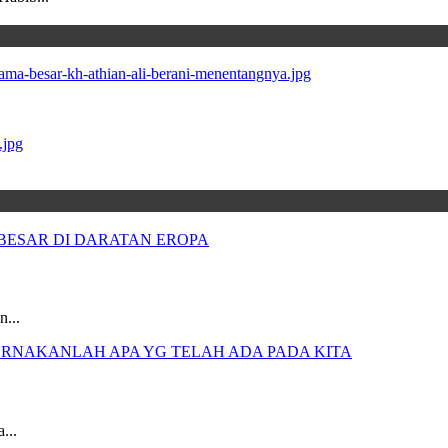
n...
...