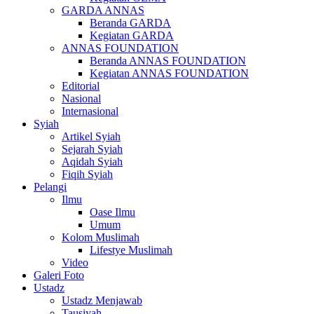
GARDA ANNAS
Beranda GARDA
Kegiatan GARDA
ANNAS FOUNDATION
Beranda ANNAS FOUNDATION
Kegiatan ANNAS FOUNDATION
Editorial
Nasional
Internasional
Syiah
Artikel Syiah
Sejarah Syiah
Aqidah Syiah
Fiqih Syiah
Pelangi
Ilmu
Oase Ilmu
Umum
Kolom Muslimah
Lifestye Muslimah
Video
Galeri Foto
Ustadz
Ustadz Menjawab
Tausiyah