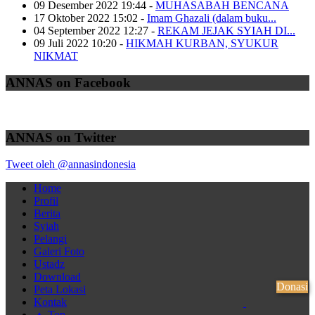
09 Desember 2022 19:44
-
MUHASABAH BENCANA
17 Oktober 2022 15:02
-
Imam Ghazali (dalam buku...
04 September 2022 12:27
-
REKAM JEJAK SYIAH DI...
09 Juli 2022 10:20
-
HIKMAH KURBAN, SYUKUR
NIKMAT
ANNAS on Facebook
ANNAS on Twitter
Tweet oleh @annasindonesia
Home
Profil
Berita
Syiah
Pelangi
Galeri Foto
Ustadz
Download
Donasi
Peta Lokasi
Kontak
▲ Top