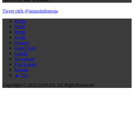
Tweet oleh @annasindonesia
Home
Profil
Berita
Syiah
Pelangi
Galeri Foto
Ustadz
Download
Peta Lokasi
Kontak
▲ Top
Copyright © 2015 ANNAS. All Right Reserved