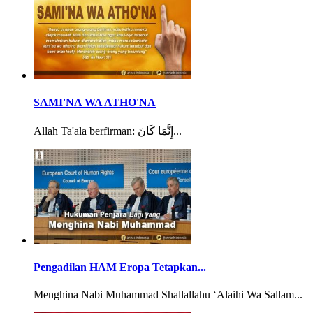
SAMI'NA WA ATHO'NA
Allah Ta'ala berfirman: إِنَّمَا كَانَ...
Pengadilan HAM Eropa Tetapkan...
Menghina Nabi Muhammad Shallallahu ‘Alaihi Wa Sallam...