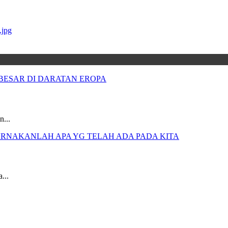
n...
...