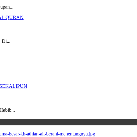
upan...
 Di...
Habib...