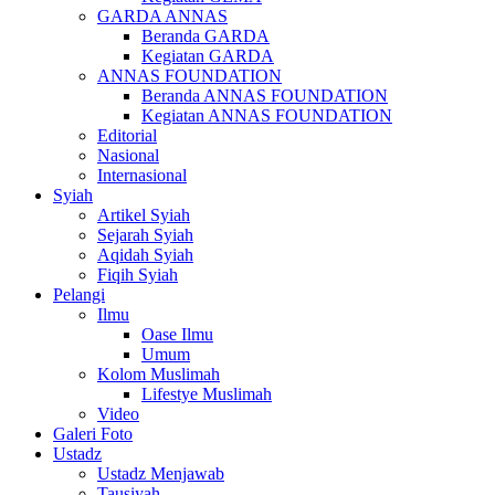
GARDA ANNAS
Beranda GARDA
Kegiatan GARDA
ANNAS FOUNDATION
Beranda ANNAS FOUNDATION
Kegiatan ANNAS FOUNDATION
Editorial
Nasional
Internasional
Syiah
Artikel Syiah
Sejarah Syiah
Aqidah Syiah
Fiqih Syiah
Pelangi
Ilmu
Oase Ilmu
Umum
Kolom Muslimah
Lifestye Muslimah
Video
Galeri Foto
Ustadz
Ustadz Menjawab
Tausiyah