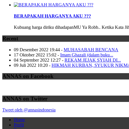
BERAPAKAH HARGANYA AKU ???
Kubuang harga diriku dihadapanMU Ya Robb.. Ketika Kata Jiha
Recent
09 Desember 2022 19:44
-
MUHASABAH BENCANA
17 Oktober 2022 15:02
-
Imam Ghazali (dalam buku...
04 September 2022 12:27
-
REKAM JEJAK SYIAH DI...
09 Juli 2022 10:20
-
HIKMAH KURBAN, SYUKUR NIKM
ANNAS on Facebook
ANNAS on Twitter
Tweet oleh @annasindonesia
Home
Profil