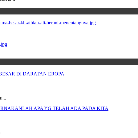
n...
...