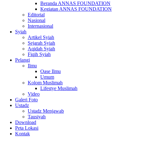
Beranda ANNAS FOUNDATION
Kegiatan ANNAS FOUNDATION
Editorial
Nasional
Internasional
Syiah
Artikel Syiah
Sejarah Syiah
Aqidah Syiah
Fiqih Syiah
Pelangi
Ilmu
Oase Ilmu
Umum
Kolom Muslimah
Lifestye Muslimah
Video
Galeri Foto
Ustadz
Ustadz Menjawab
Tausiyah
Download
Peta Lokasi
Kontak