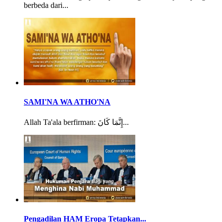
berbeda dari...
SAMI'NA WA ATHO'NA
Allah Ta'ala berfirman: إِنَّمَا كَانَ...
Pengadilan HAM Eropa Tetapkan...