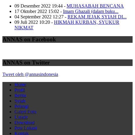
09 Desember 2022 19:44
-
MUHASABAH BENCANA
17 Oktober 2022 15:02
-
Imam Ghazali (dalam buku...
04 September 2022 12:27
-
REKAM JEJAK SYIAH DI...
09 Juli 2022 10:20
-
HIKMAH KURBAN, SYUKUR
NIKMAT
ANNAS on Facebook
ANNAS on Twitter
Tweet oleh @annasindonesia
Home
Profil
Berita
Syiah
Pelangi
Galeri Foto
Ustadz
Download
Peta Lokasi
Kontak