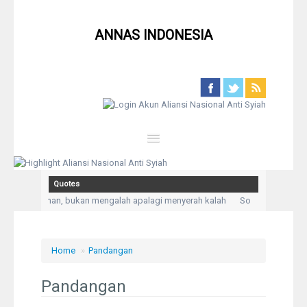
ANNAS INDONESIA
Close
Quotes
Home
ah Kepasrahan, bukan mengalah apalagi menyerah kalah
Solusi untuk seti
epada Allah aku mengadukan kesusahan dan kesedihanku.” (Q,S Yusuf: 86)
Profil
Home
»
Pandangan
Berita
Pandangan
Syiah