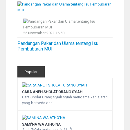
Pelangi
Galeri Foto
25 November 2021 16:50
Ustadz
Pandangan Pakar dan Ulama tentang Isu
Pembubaran MUI
Download
Peta Lokasi
Popular
Kontak
CARA ANEH SHOLAT ORANG SYIAH
Cara Sholat Orang Syiah Syiah mengamalkan ajaran
yang berbeda dari...
SAMI'NA WA ATHO'NA
Allah Ta'ala berfirman: إِنَّمَا كَانَ...