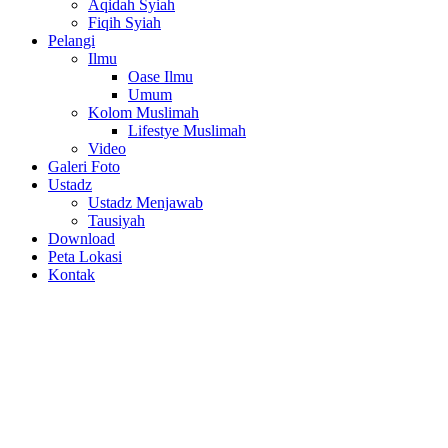
Aqidah Syiah
Fiqih Syiah
Pelangi
Ilmu
Oase Ilmu
Umum
Kolom Muslimah
Lifestye Muslimah
Video
Galeri Foto
Ustadz
Ustadz Menjawab
Tausiyah
Download
Peta Lokasi
Kontak