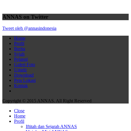
ANNAS on Twitter
Tweet oleh @annasindonesia
Home
Profil
Berita
Syiah
Pelangi
Galeri Foto
Ustadz
Download
Peta Lokasi
Kontak
Copyright © 2015 ANNAS. All Right Reserved
Close
Home
Profil
Iftitah dan Sejarah ANNAS