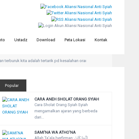
oto
Ustadz
Download
Peta Lokasi
Kontak
terburuk kita adalah tertarik pd kesalahan orang lain
“Hanyalah kepada All
Popular
CARA ANEH SHOLAT ORANG SYIAH
Cara Sholat Orang Syiah Syiah
mengamalkan ajaran yang berbeda
dari...
SAMI'NA WA ATHO'NA
Allah Ta'ala berfirman: إِنَّمَا كَانَ...