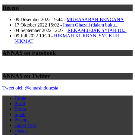
Recent
09 Desember 2022 19:44
-
MUHASABAH BENCANA
17 Oktober 2022 15:02
-
Imam Ghazali (dalam buku...
04 September 2022 12:27
-
REKAM JEJAK SYIAH DI...
09 Juli 2022 10:20
-
HIKMAH KURBAN, SYUKUR
NIKMAT
ANNAS on Facebook
ANNAS on Twitter
Tweet oleh @annasindonesia
Home
Profil
Berita
Syiah
Pelangi
Galeri Foto
Ustadz