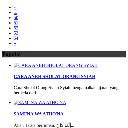
«
...
50
51
52
53
54
»
Popular
CARA ANEH SHOLAT ORANG SYIAH
Cara Sholat Orang Syiah Syiah mengamalkan ajaran yang
berbeda dari...
SAMI'NA WA ATHO'NA
Allah Ta'ala berfirman: إِنَّمَا كَانَ...