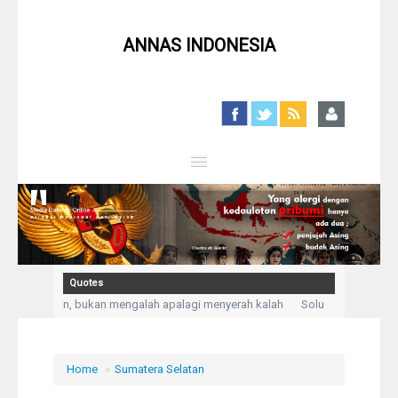
ANNAS INDONESIA
Close
Home
Profil
Quotes
 Kepasrahan, bukan mengalah apalagi menyerah kalah
Solusi untuk setiap
Berita
da Allah aku mengadukan kesusahan dan kesedihanku.” (Q,S Yusuf: 86)
Ke
Syiah
Home
»
Sumatera Selatan