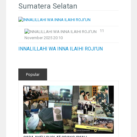
Pelangi
Sumatera Selatan
Galeri Foto
11
Ustadz
November 2025 20:10
INNALILLAHI WA INNA ILAIHI ROJI'UN
Download
Peta Lokasi
Popular
Kontak