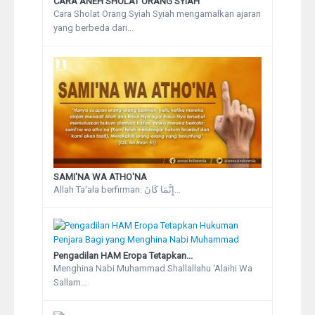
CARA ANEH SHOLAT ORANG SYIAH
Cara Sholat Orang Syiah Syiah mengamalkan ajaran
yang berbeda dari...
SAMI'NA WA ATHO'NA
Allah Ta'ala berfirman: إِنَّمَا كَانَ...
Pengadilan HAM Eropa Tetapkan...
Menghina Nabi Muhammad Shallallahu ‘Alaihi Wa
Sallam...