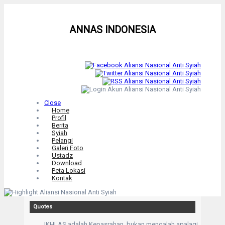
ANNAS INDONESIA
Close
Home
Profil
Berita
Syiah
Pelangi
Galeri Foto
Ustadz
Download
Peta Lokasi
Kontak
Quotes
IKHLAS adalah Kepasrahan, bukan mengalah apalagi