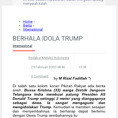
menyerah kalah
Solusi untuk setiap masalah adalah dengan Sabar
dan Istighfar
Kesalahan terburuk kita adalah tertarik pd kesalahan
orang lain
Home
»
“Hanyalah kepada Allah aku mengadukan kesusahan
Berita
»
dan kesedihanku.” (Q,S Yusuf: 86)
Internasional
Kegelisahan akan hilang saat shalat dimulai
BERHALA IDOLA TRUMP
Internasional
Redaksi ANNAS Indonesia
29 Februari 2020 08:46
1318
0 Comment
by
M Rizal Fadillah
*)
Di salah satu kolom koran Pikiran Rakyat ada berita
aneh.
Bussa Krishna (33) warga Distrik Jangoon
Telangana India membuat patung Presiden AS
Donald Trump setinggi 2 meter yang dianggapnya
sebagai dewa. Ia sangat mengagumi dan
mengidolakan Trump.
Kemudian ia memberi sesajian
dan menyembahnya. Ia berharap dapat bertemu
dengan Dewa Trump sembahannya itu.