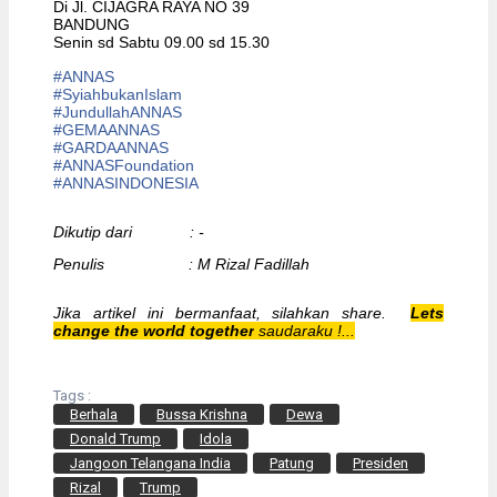
Di Jl. CIJAGRA RAYA NO 39
BANDUNG
Senin sd Sabtu 09.00 sd 15.30
#ANNAS
#
SyiahbukanIslam
#
JundullahANNAS
#
GEMAANNAS
#
GARDAANNAS
#
ANNASFoundation
#ANNASINDONESIA
Dikutip dari : -
Penulis : M Rizal Fadillah
Jika artikel ini bermanfaat, silahkan share.
Lets
change the world together
saudaraku !...
Tags :
Berhala
Bussa Krishna
Dewa
Donald Trump
Idola
Jangoon Telangana India
Patung
Presiden
Rizal
Trump