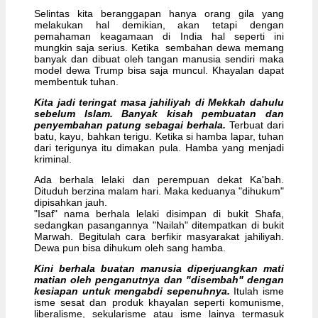
Selintas kita beranggapan hanya orang gila yang
melakukan hal demikian, akan tetapi dengan
pemahaman keagamaan di India hal seperti ini
mungkin saja serius. Ketika sembahan dewa memang
banyak dan dibuat oleh tangan manusia sendiri maka
model dewa Trump bisa saja muncul. Khayalan dapat
membentuk tuhan.
Kita jadi teringat masa jahiliyah di Mekkah dahulu
sebelum Islam. Banyak kisah pembuatan dan
penyembahan patung sebagai berhala.
Terbuat dari
batu, kayu, bahkan terigu. Ketika si hamba lapar, tuhan
dari terigunya itu dimakan pula. Hamba yang menjadi
kriminal.
Ada berhala lelaki dan perempuan dekat Ka'bah.
Dituduh berzina malam hari. Maka keduanya "dihukum"
dipisahkan jauh.
"Isaf" nama berhala lelaki disimpan di bukit Shafa,
sedangkan pasangannya "Nailah" ditempatkan di bukit
Marwah. Begitulah cara berfikir masyarakat jahiliyah.
Dewa pun bisa dihukum oleh sang hamba.
Kini berhala buatan manusia diperjuangkan mati
matian oleh penganutnya dan "disembah" dengan
kesiapan untuk mengabdi sepenuhnya.
Itulah isme
isme sesat dan produk khayalan seperti komunisme,
liberalisme, sekularisme atau isme lainya termasuk