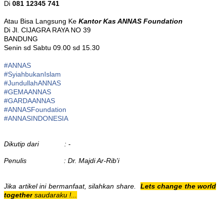
Di
081 12345 741
Atau Bisa Langsung Ke
Kantor Kas ANNAS Foundation
Di Jl. CIJAGRA RAYA NO 39
BANDUNG
Senin sd Sabtu 09.00 sd 15.30
#ANNAS
#
SyiahbukanIslam
#
JundullahANNAS
#
GEMAANNAS
#
GARDAANNAS
#
ANNASFoundation
#ANNASINDONESIA
Dikutip dari : -
Penulis : Dr. Majdi Ar-Rib'i
Jika artikel ini bermanfaat, silahkan share.
Lets change the world
together
saudaraku !...