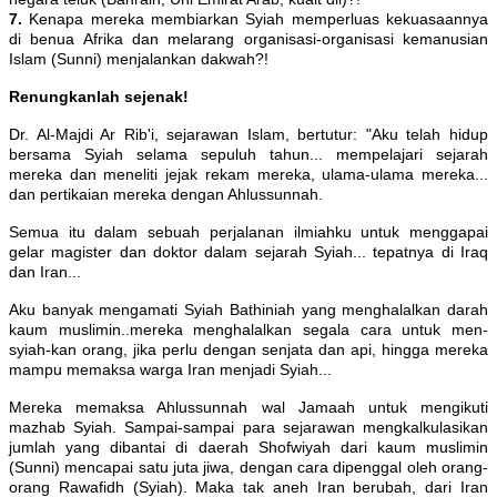
7.
Kenapa mereka membiarkan Syiah memperluas kekuasaannya
di benua Afrika dan melarang organisasi-organisasi kemanusian
Islam (Sunni) menjalankan dakwah?!
Renungkanlah sejenak!
Dr. Al-Majdi Ar Rib'i, sejarawan Islam, bertutur: "Aku telah hidup
bersama Syiah selama sepuluh tahun... mempelajari sejarah
mereka dan meneliti jejak rekam mereka, ulama-ulama mereka...
dan pertikaian mereka dengan Ahlussunnah.
Semua itu dalam sebuah perjalanan ilmiahku untuk menggapai
gelar magister dan doktor dalam sejarah Syiah... tepatnya di Iraq
dan Iran...
Aku banyak mengamati Syiah Bathiniah yang menghalalkan darah
kaum muslimin..mereka menghalalkan segala cara untuk men-
syiah-kan orang, jika perlu dengan senjata dan api, hingga mereka
mampu memaksa warga Iran menjadi Syiah...
Mereka memaksa Ahlussunnah wal Jamaah untuk mengikuti
mazhab Syiah. Sampai-sampai para sejarawan mengkalkulasikan
jumlah yang dibantai di daerah Shofwiyah dari kaum muslimin
(Sunni) mencapai satu juta jiwa, dengan cara dipenggal oleh orang-
orang Rawafidh (Syiah). Maka tak aneh Iran berubah, dari Iran