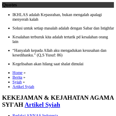
Quotes
IKHLAS adalah Kepasrahan, bukan mengalah apalagi
menyerah kalah
Solusi untuk setiap masalah adalah dengan Sabar dan Istighfar
Kesalahan terburuk kita adalah tertarik pd kesalahan orang
lain
“Hanyalah kepada Allah aku mengadukan kesusahan dan
kesedihanku.” (Q,S Yusuf: 86)
Kegelisahan akan hilang saat shalat dimulai
Home
»
Berita
»
Syiah
»
Artikel Syiah
KEKEJAMAN & KEJAHATAN AGAMA
SYI'AH
Artikel Syiah
Redaksi ANNAS Indonesia