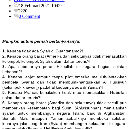
18 Februari 2021 10:09
2220
0 Comment
Mungkin antum pernah bertanya-tanya
:
1.
Kenapa tidak ada Syiah di Guantanamo?!
2.
Kenapa orang barat (Amerika dan sekutunya) tidak memasukkan
kelompok-kelompok Syiah dalam daftar teroris?!
3.
Apa sebenarnya peran Hizbullah di negara bagian selatan
Lebanon?!
4.
Kenapa jet-jet tempur tanpa pilot Amerika meluluh-lantak-kan
pembela Syariat dan tidak membumi-hangus-kan Al Huusiyun
(kelompok khawarij) padahal keduanya ada di Yaman?!
5.
Kenapa Prancis bersikukuh tidak mau memasukkan Hizbullah
dalam daftar teroris?!
6.
Kenapa orang barat (Amerika dan sekutunya) tidak secuil pun
memberikan kesempatan bagi Sunni (Ahlussunnah) menjalankan
syariat untuk membangun negara Islam, baik di Afghanistan,
Somali, Mali, maupun Yaman...sebaliknya membuka selebar-
lebarnya jalan bagi Iran (Syiah) membangun kekuatan di negara-
negara teluk (Bahrain, Uni Emirat Arab, kuait dll)?!