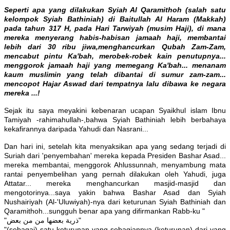
Seperti apa yang dilakukan Syiah Al Qaramithoh (salah satu
kelompok Syiah Bathiniah) di Baitullah Al Haram (Makkah)
pada tahun 317 H, pada Hari Tarwiyah (musim Haji), di mana
mereka menyerang habis-habisan jamaah haji, membantai
lebih dari 30 ribu jiwa,menghancurkan Qubah Zam-Zam,
mencabut pintu Ka'bah, merobek-robek kain penutupnya...
menggorok jamaah haji yang memegang Ka'bah... menanam
kaum muslimin yang telah dibantai di sumur zam-zam...
mencopot Hajar Aswad dari tempatnya lalu dibawa ke negara
mereka ...!
Sejak itu saya meyakini kebenaran ucapan Syaikhul islam Ibnu
Tamiyah -rahimahullah-,bahwa Syiah Bathiniah lebih berbahaya
kekafirannya daripada Yahudi dan Nasrani...
Dan hari ini, setelah kita menyaksikan apa yang sedang terjadi di
Suriah dari 'penyembahan' mereka kepada Presiden Bashar Asad...
mereka membantai, menggorok Ahlussunnah, menyambung mata
rantai penyembelihan yang pernah dilakukan oleh Yahudi, juga
Attatar... mereka menghancurkan masjid-masjid dan
mengotorinya...saya yakin bahwa Bashar Asad dan Syiah
Nushairiyah (Al-'Uluwiyah)-nya dari keturunan Syiah Bathiniah dan
Qaramithoh...sungguh benar apa yang difirmankan Rabb-ku "
"ذرية بعضها من من بعض"
"(sebagai) satu keturunan yang sebagiannya (keturunan) dari yang