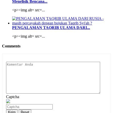
Menelisik Bencana...
<p><img alt= src=...
PENGALAMAN TAQRIB ULAMA DARI...
<p><img alt= src=...
Comments
Captcha