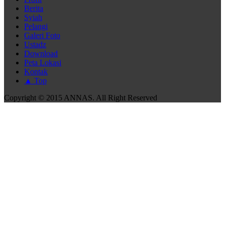
Berita
Syiah
Pelangi
Galeri Foto
Ustadz
Download
Peta Lokasi
Kontak
▲ Top
Copyright © 2015 ANNAS. All Right Reserved