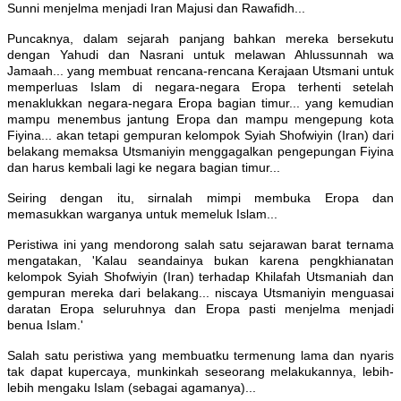
Sunni menjelma menjadi Iran Majusi dan Rawafidh...
Puncaknya, dalam sejarah panjang bahkan mereka bersekutu
dengan Yahudi dan Nasrani untuk melawan Ahlussunnah wa
Jamaah... yang membuat rencana-rencana Kerajaan Utsmani untuk
memperluas Islam di negara-negara Eropa terhenti setelah
menaklukkan negara-negara Eropa bagian timur... yang kemudian
mampu menembus jantung Eropa dan mampu mengepung kota
Fiyina... akan tetapi gempuran kelompok Syiah Shofwiyin (Iran) dari
belakang memaksa Utsmaniyin menggagalkan pengepungan Fiyina
dan harus kembali lagi ke negara bagian timur...
Seiring dengan itu, sirnalah mimpi membuka Eropa dan
memasukkan warganya untuk memeluk Islam...
Peristiwa ini yang mendorong salah satu sejarawan barat ternama
mengatakan, 'Kalau seandainya bukan karena pengkhianatan
kelompok Syiah Shofwiyin (Iran) terhadap Khilafah Utsmaniah dan
gempuran mereka dari belakang... niscaya Utsmaniyin menguasai
daratan Eropa seluruhnya dan Eropa pasti menjelma menjadi
benua Islam.'
Salah satu peristiwa yang membuatku termenung lama dan nyaris
tak dapat kupercaya, munkinkah seseorang melakukannya, lebih-
lebih mengaku Islam (sebagai agamanya)...