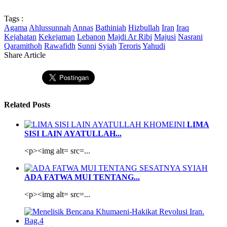
Tags :
Agama
Ahlussunnah
Annas
Bathiniah
Hizbullah
Iran
Iraq
Kejahatan
Kekejaman
Lebanon
Majdi Ar Ribi
Majusi
Nasrani
Qaramithoh
Rawafidh
Sunni
Syiah
Teroris
Yahudi
Share Article
Related Posts
LIMA
SISI LAIN AYATULLAH...
<p><img alt= src=...
ADA FATWA MUI TENTANG...
<p><img alt= src=...