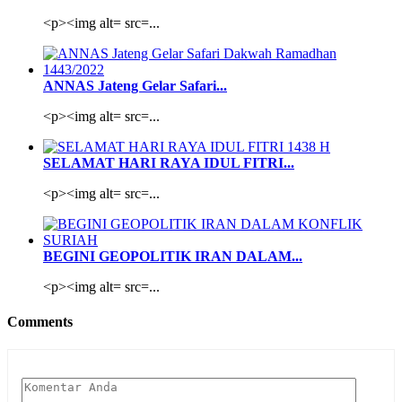
<p><img alt= src=...
ANNAS Jateng Gelar Safari...
<p><img alt= src=...
SELAMAT HARI RAYA IDUL FITRI...
<p><img alt= src=...
BEGINI GEOPOLITIK IRAN DALAM...
<p><img alt= src=...
Comments