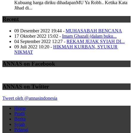
Kubuang harga diriku dihadapanMU Ya Robb.. Ketika Kata
Jihad di...
Recent
09 Desember 2022 19:44
-
MUHASABAH BENCANA
17 Oktober 2022 15:02
-
Imam Ghazali (dalam buku...
04 September 2022 12:27
-
REKAM JEJAK SYIAH DI...
09 Juli 2022 10:20
-
HIKMAH KURBAN, SYUKUR
NIKMAT
ANNAS on Facebook
ANNAS on Twitter
Tweet oleh @annasindonesia
Home
Profil
Berita
Syiah
Pelangi