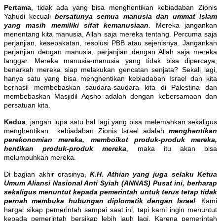
Pertama
, tidak ada yang bisa menghentikan kebiadaban Zionis
Yahudi kecuali
bersatunya semua manusia dan ummat Islam
yang masih memiliki sifat kemanusiaan
. Mereka jangankan
menentang kita manusia, Allah saja mereka tentang. Percuma saja
perjanjian, kesepakatan, resolusi PBB atau sejenisnya. Jangankan
perjanjian dengan manusia, perjanjian dengan Allah saja mereka
langgar. Mereka manusia-manusia yang tidak bisa dipercaya,
benarkah mereka siap melakukan gencatan senjata? Sekali lagi,
hanya satu yang bisa menghentikan kebiadaban Israel dan kita
berhasil membebaskan saudara-saudara kita di Palestina dan
membebaskan Masjidil Aqsho adalah dengan kebersamaan dan
persatuan kita.
Kedua
, jangan lupa satu hal lagi yang bisa melemahkan sekaligus
menghentikan kebiadaban Zionis Israel adalah
menghentikan
perekonomian mereka, memboikot produk-produk mereka,
hentikan produk-produk mereka
, maka itu akan bisa
melumpuhkan mereka.
Di bagian akhir orasinya,
K.H. Athian yang juga selaku Ketua
Umum Aliansi Nasional Anti Syiah (ANNAS) Pusat ini, berharap
sekaligus menuntut kepada pemerintah untuk terus tetap tidak
pernah membuka hubungan diplomatik dengan Israel
. Kami
hargai sikap pemerintah sampai saat ini, tapi kami ingin menuntut
kepada pemerintah bersikap lebih jauh lagi. Karena pemerintah