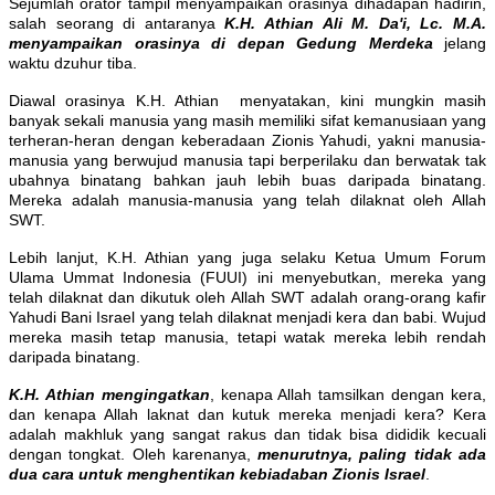
Sejumlah orator tampil menyampaikan orasinya dihadapan hadirin,
salah seorang di antaranya
K.H. Athian Ali M. Da'i, Lc. M.A.
menyampaikan orasinya di depan Gedung Merdeka
jelang
waktu dzuhur tiba.
Diawal orasinya K.H. Athian menyatakan, kini mungkin masih
banyak sekali manusia yang masih memiliki sifat kemanusiaan yang
terheran-heran dengan keberadaan Zionis Yahudi, yakni manusia-
manusia yang berwujud manusia tapi berperilaku dan berwatak tak
ubahnya binatang bahkan jauh lebih buas daripada binatang.
Mereka adalah manusia-manusia yang telah dilaknat oleh Allah
SWT.
Lebih lanjut, K.H. Athian yang juga selaku Ketua Umum Forum
Ulama Ummat Indonesia (FUUI) ini menyebutkan, mereka yang
telah dilaknat dan dikutuk oleh Allah SWT adalah orang-orang kafir
Yahudi Bani Israel yang telah dilaknat menjadi kera dan babi. Wujud
mereka masih tetap manusia, tetapi watak mereka lebih rendah
daripada binatang.
K.H. Athian mengingatkan
, kenapa Allah tamsilkan dengan kera,
dan kenapa Allah laknat dan kutuk mereka menjadi kera? Kera
adalah makhluk yang sangat rakus dan tidak bisa dididik kecuali
dengan tongkat. Oleh karenanya,
menurutnya, paling tidak ada
dua cara untuk menghentikan kebiadaban Zionis Israel
.