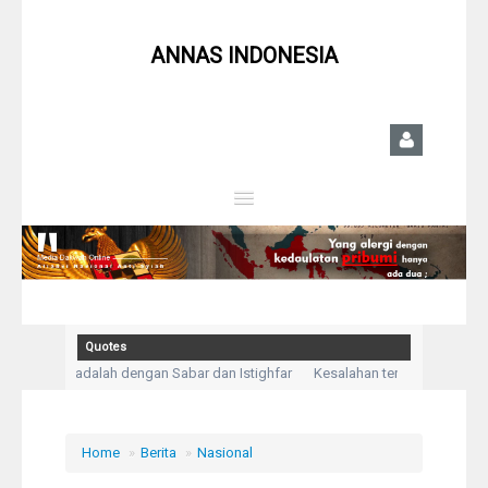
ANNAS INDONESIA
Close
Home
Profil
Quotes
p masalah adalah dengan Sabar dan Istighfar
Kesalahan terburuk kita adalah
Berita
Kegelisahan akan hilang saat shalat dimulai
Syiah
Home
»
Berita
»
Nasional