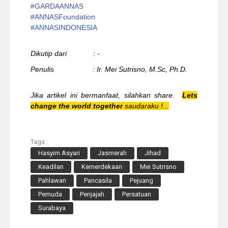
#
GARDAANNAS
#
ANNASFoundation
#ANNASINDONESIA
Dikutip dari : -
Penulis : Ir. Mei Sutrisno, M.Sc, Ph.D.
Jika artikel ini bermanfaat, silahkan share.
Lets
change the world together
saudaraku !...
Tags :
Hasyim Asyari
Jasmerah
Jihad
Keadilan
Kemerdekaan
Mei Sutrisno
Pahlawan
Pancasila
Pejuang
Pemuda
Penjajah
Persatuan
Surabaya