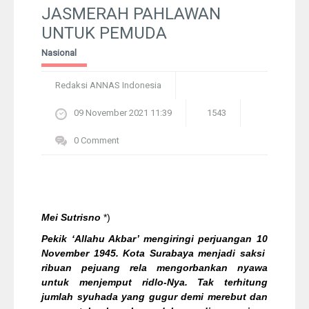
Pelangi
JASMERAH PAHLAWAN
UNTUK PEMUDA
Galeri Foto
Nasional
Ustadz
Redaksi ANNAS Indonesia
09 November 2021 11:39
1543
Download
0 Comment
Peta Lokasi
Kontak
Mei Sutrisno
*)
Pekik ‘Allahu Akbar’ mengiringi perjuangan 10
November 1945. Kota Surabaya menjadi saksi
ribuan pejuang rela mengorbankan nyawa
untuk menjemput ridlo-Nya. Tak terhitung
jumlah syuhada yang gugur demi merebut dan