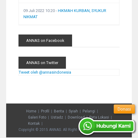
09 Juli 2022 10:20
-
HIKMAH KURBAN, SYUKUR
NIKMAT
ANNAS on Facebook
ANNAS on Twitter
Tweet oleh @annasindonesia
Donasi
Home
Profil
Berita
Syiah
Pelangi
Galeri Foto
Ustadz
Download
Peta Lokasi
Kontak
Copyright © 2015 ANNAS. All Right Reserved