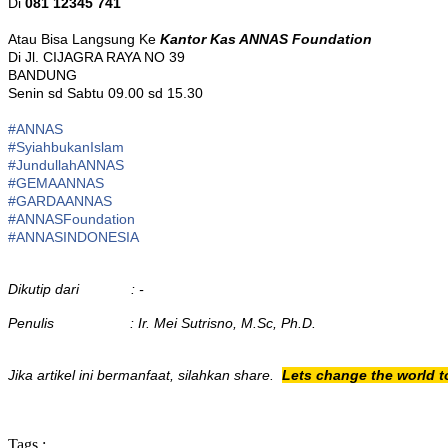
Di
081 12345 741
Atau Bisa Langsung Ke
Kantor Kas ANNAS Foundation
Di Jl. CIJAGRA RAYA NO 39
BANDUNG
Senin sd Sabtu 09.00 sd 15.30
#ANNAS
#
SyiahbukanIslam
#
JundullahANNAS
#
GEMAANNAS
#
GARDAANNAS
#
ANNASFoundation
#ANNASINDONESIA
Dikutip dari : -
Penulis : Ir. Mei Sutrisno, M.Sc, Ph.D.
Jika artikel ini bermanfaat, silahkan share.
Lets change the world t
Tags :