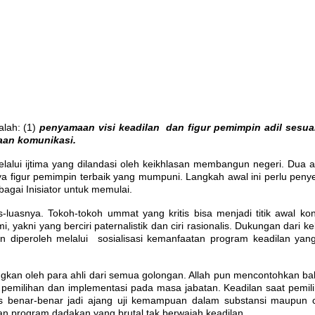
lah: (1)
penyamaan visi keadilan dan figur pemimpin adil sesuai 
aan komunikasi.
alui ijtima yang dilandasi oleh keikhlasan membangun negeri. Dua 
igur pemimpin terbaik yang mumpuni. Langkah awal ini perlu penye
ebagai Inisiator untuk memulai.
uasnya. Tokoh-tokoh ummat yang kritis bisa menjadi titik awal k
, yakni yang berciri paternalistik dan ciri rasionalis. Dukungan dari k
n diperoleh melalui sosialisasi kemanfaatan program keadilan yang
an oleh para ahli dari semua golongan. Allah pun mencontohkan bahw
t pemilihan dan implementasi pada masa jabatan. Keadilan saat pemil
s benar-benar jadi ajang uji kemampuan dalam substansi maupun 
an program dadakan yang brutal tak berwajah keadilan.