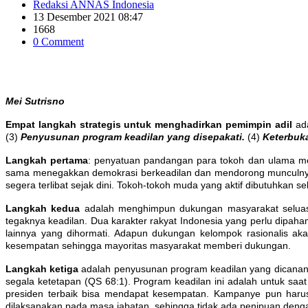
Redaksi ANNAS Indonesia
13 Desember 2021 08:47
1668
0 Comment
Mei Sutrisno
Empat langkah strategis untuk menghadirkan pemimpin adil
ada
(3)
Penyusunan program keadilan yang disepakati.
(4)
Keterbuk
Langkah pertama
: penyatuan pandangan para tokoh dan ulama mel
sama menegakkan demokrasi berkeadilan dan mendorong munculnya f
segera terlibat sejak dini. Tokoh-tokoh muda yang aktif dibutuhkan s
Langkah kedua
adalah menghimpun dukungan masyarakat seluas-l
tegaknya keadilan. Dua karakter rakyat Indonesia yang perlu dipahami
lainnya yang dihormati. Adapun dukungan kelompok rasionalis aka
kesempatan sehingga mayoritas masyarakat memberi dukungan.
Langkah ketiga
adalah penyusunan program keadilan yang dicanangk
segala ketetapan (QS 68:1). Program keadilan ini adalah untuk saa
presiden terbaik bisa mendapat kesempatan. Kampanye pun haru
dilaksanakan pada masa jabatan, sehingga tidak ada penipuan deng