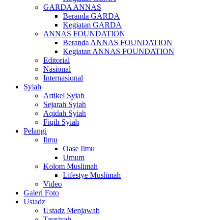
GARDA ANNAS
Beranda GARDA
Kegiatan GARDA
ANNAS FOUNDATION
Beranda ANNAS FOUNDATION
Kegiatan ANNAS FOUNDATION
Editorial
Nasional
Internasional
Syiah
Artikel Syiah
Sejarah Syiah
Aqidah Syiah
Fiqih Syiah
Pelangi
Ilmu
Oase Ilmu
Umum
Kolom Muslimah
Lifestye Muslimah
Video
Galeri Foto
Ustadz
Ustadz Menjawab
Tausiyah