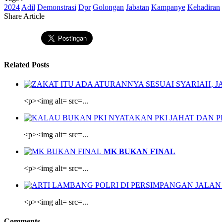
2024
Adil
Demonstrasi
Dpr
Golongan
Jabatan
Kampanye
Kehadiran
Share Article
Related Posts
<p><img alt= src=...
<p><img alt= src=...
MK BUKAN FINAL
<p><img alt= src=...
<p><img alt= src=...
Comments