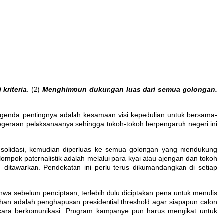
kriteria
. (2)
Menghimpun dukungan luas dari semua golongan.
agenda pentingnya adalah kesamaan visi kepedulian untuk bersama-
geraan pelaksanaanya sehingga tokoh-tokoh berpengaruh negeri ini
onsolidasi, kemudian diperluas ke semua golongan yang mendukung
elompok paternalistik adalah melalui para kyai atau ajengan dan tokoh
 ditawarkan. Pendekatan ini perlu terus dikumandangkan di setiap
a sebelum penciptaan, terlebih dulu diciptakan pena untuk menulis
ihan adalah penghapusan presidential threshold agar siapapun calon
cara berkomunikasi. Program kampanye pun harus mengikat untuk