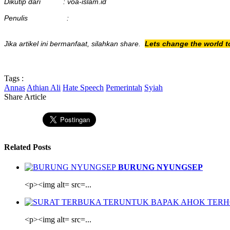
Dikutip dari : voa-islam.id
Penulis :
Jika artikel ini bermanfaat, silahkan share.
Lets change the world t
Tags :
Annas
Athian Ali
Hate Speech
Pemerintah
Syiah
Share Article
Related Posts
BURUNG NYUNGSEP
<p><img alt= src=...
<p><img alt= src=...