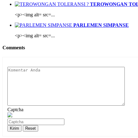
TEROWONGAN TOL
<p><img alt= src=...
PARLEMEN SIMPANSE
<p><img alt= src=...
Comments
Captcha