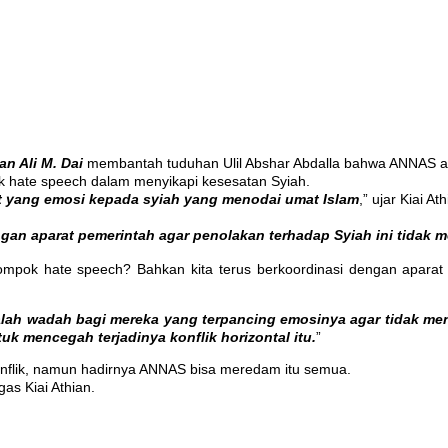
n Ali M. Dai
membantah tuduhan Ulil Abshar Abdalla bahwa ANNAS ad
ok hate speech dalam menyikapi kesesatan Syiah.
 yang emosi kepada syiah yang menodai umat Islam
,” ujar Kiai A
an aparat pemerintah agar penolakan terhadap Syiah ini tidak m
pok hate speech? Bahkan kita terus berkoordinasi dengan aparat d
lah wadah bagi mereka yang terpancing emosinya agar tidak me
k mencegah terjadinya konflik horizontal itu.
”
onflik, namun hadirnya ANNAS bisa meredam itu semua.
gas Kiai Athian.