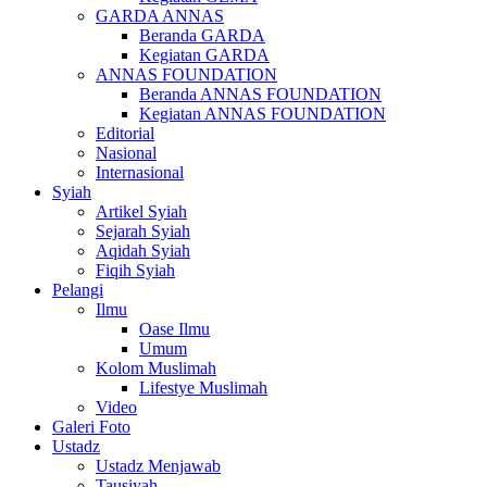
GARDA ANNAS
Beranda GARDA
Kegiatan GARDA
ANNAS FOUNDATION
Beranda ANNAS FOUNDATION
Kegiatan ANNAS FOUNDATION
Editorial
Nasional
Internasional
Syiah
Artikel Syiah
Sejarah Syiah
Aqidah Syiah
Fiqih Syiah
Pelangi
Ilmu
Oase Ilmu
Umum
Kolom Muslimah
Lifestye Muslimah
Video
Galeri Foto
Ustadz
Ustadz Menjawab
Tausiyah