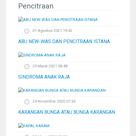
Pelangi
Pencitraan
Galeri Foto
01 Agustus 2021 19:42
Ustadz
ABU NEW-WAS DAN PENCITRAAN ISTANA
Download
29 Maret 2021 08:48
Peta Lokasi
SINDROMA ANAK RAJA
Kontak
24 November 2020 07:36
KARANGAN BUNGA ATAU BUNGA KARANGAN