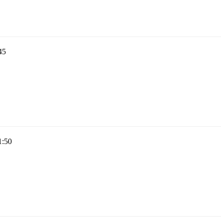
45
1:50