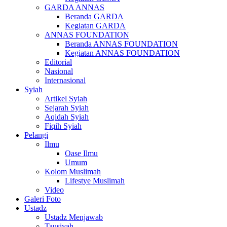
GARDA ANNAS
Beranda GARDA
Kegiatan GARDA
ANNAS FOUNDATION
Beranda ANNAS FOUNDATION
Kegiatan ANNAS FOUNDATION
Editorial
Nasional
Internasional
Syiah
Artikel Syiah
Sejarah Syiah
Aqidah Syiah
Fiqih Syiah
Pelangi
Ilmu
Oase Ilmu
Umum
Kolom Muslimah
Lifestye Muslimah
Video
Galeri Foto
Ustadz
Ustadz Menjawab
Tausiyah