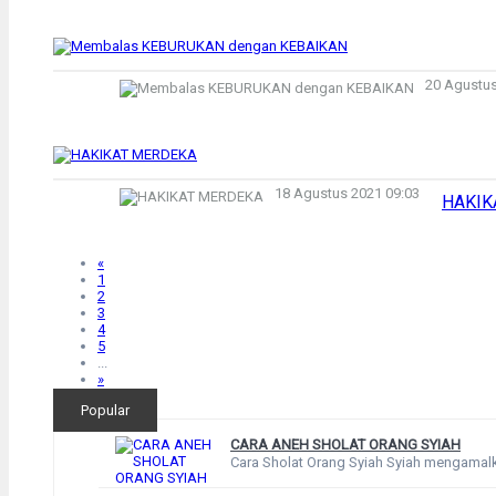
20 Agustus
18 Agustus 2021 09:03
HAKIK
«
1
2
3
4
5
...
»
Popular
CARA ANEH SHOLAT ORANG SYIAH
Cara Sholat Orang Syiah Syiah mengamalka