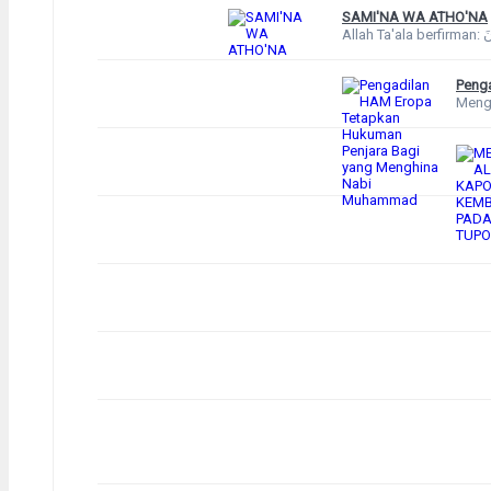
SAMI'NA WA ATHO'NA
Penga
Mengh