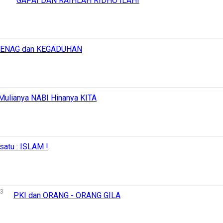
GAPAI DAN RAIHLAH RIDHO ILAHI
ENAG dan KEGADUHAN
Mulianya NABI Hinanya KITA
satu : ISLAM !
43
PKI dan ORANG - ORANG GILA