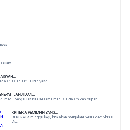
ana...
sallam...
ISYAH...
dalah salah satu aliran yang...
EPATI JANJI DAN...
adi menu pergaulan kita sesama manusia dalam kehidupan...
KRITERIA PEMIMPIN YANG...
BEBERAPA minggu lagi, kita akan menjalani pesta demokrasi.
Di...