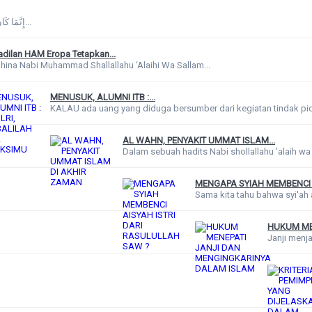
Allah Ta'ala berfirman: إِنَّمَا كَانَ...
dilan HAM Eropa Tetapkan...
ina Nabi Muhammad Shallallahu ‘Alaihi Wa Sallam...
MENUSUK, ALUMNI ITB :...
KALAU ada uang yang diduga bersumber dari kegiatan tindak pid
AL WAHN, PENYAKIT UMMAT ISLAM...
Dalam sebuah hadits Nabi shollallahu ’alaih wa 
MENGAPA SYIAH MEMBENCI A
Sama kita tahu bahwa syi'ah a
HUKUM MEN
Janji menj