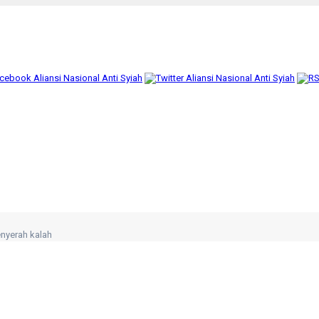
nyerah kalah
r
n
ihanku.” (Q,S Yusuf: 86)