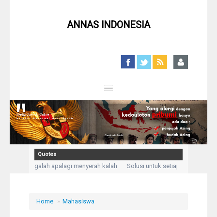
ANNAS INDONESIA
Close
Home
Profil
Quotes
kan mengalah apalagi menyerah kalah
Solusi untuk setiap masalah adalah 
Berita
ngadukan kesusahan dan kesedihanku.” (Q,S Yusuf: 86)
Kegelisahan akan h
Syiah
Home
»
Mahasiswa